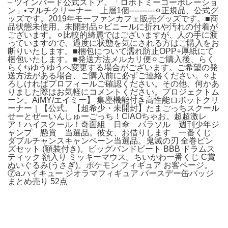
– ツインバード公式ストア。「ロボトミーコーポレーショ
ン」•マルチクリーナー 上層1個----------⚪︎正規品、公式グ
ッズです。2019年モーファンカフェ販売グッズです。■商
品状態未使用、未開封品⚪︎ビニールに折れや汚れの付着が
ございます。⚪︎比較的綺麗ではございますが、人の手に渡
っていますので、過度に状態を気にされる方はご購入をお
断りいたします。■梱包について濡れ防止OPP+厚紙にて
梱包いたします。■発送方法メルカリ便⚪︎ご購入後、らく
らく⇆ゆうゆうへ変更する場合がございます。ご希望の発
送方法がある場合、ご購入前に必ずご連絡ください。⚪︎よ
ろしければプロフィールご確認ください。その他、何かあ
りました際はお気軽にコメントください。プロジェクトム
ーン。AiMY/エイミー】 集塵機能付き高性能ロボットクリ
ーナー｜【公式。【超希少・未開封】たまごっちスクール
せーとぜーいんしゅーごっち！CIAOちゃお。超超激レ
ア！ハイスクール！奇面組 日傘 パラソル 週刊少年ジ
ャンプ 懸賞 当選品。彼女、お借りします 一番くじ
ダブルチャンスキャンペーン当選品。鬼滅の刃 全巻ピン
ズセット (額装付き)。ビッグバンドビート BBB ドラムス
ティック 額入り ミッキーマウス。ちいかわ一番くじ C賞
ぬいぐるみ(うさぎ)。ポケモン フィギュア お客ページ。
⑦a.ハイキュー ジオラマフィギュア バースデー缶バッジ
まとめ売り 52点