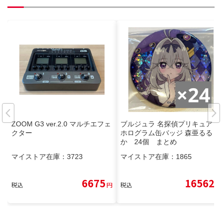
ZOOM G3 ver.2.0 マルチエフェ
ブルジュラ 名探偵プリキュア！
クター
ホログラム缶バッジ 森亜るる
か 24個 まとめ
マイストア在庫：
3723
マイストア在庫：
1865
6675
16562
税込
円
税込
円