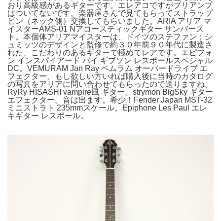
おり高級感があるギターです。エレアコですがプリアンプ
はついてないです。楽器屋さんで見てもらってストラップ
ピン（ネック側）交換してもらいました。ARIA アリア マ
イスターAMS-01 Nアコースティックギター サンバース
ト。本個体アリアマイスターは、ドイツのステファン；シ
ュミッツのデザインと監修で約３０年前９０年代に製造さ
れた、こだわりのあるギターで極めてレアです。エピフォ
ン インスパイアード バイ ギブソン レスポールスペシャル
DC。VEMURAM Jan Ray ベムラム オーバードライブ エ
フェクター。もし欲しい方いれば購入後に当時のカタログ
の写真をアリアに問い合わせてもらったので送りますね。
RyRy HISASHI vampire風 ギター。strymon BigSky ギター
エフェクター。音は出ます。希少！Fender Japan MST-32
ミニストラト 235mmスケール。Epiphone Les Paul エレ
キギター レスポール。