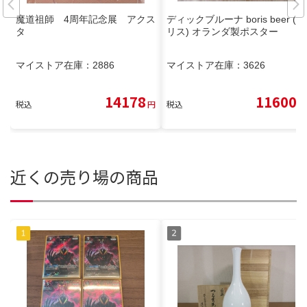
魔道祖師 4周年記念展 アクス
ディックブルーナ boris beer (ボ
タ
リス) オランダ製ポスター
マイストア在庫：
2886
マイストア在庫：
3626
14178
11600
税込
円
税込
円
近くの売り場の商品