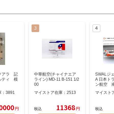
ソアラ 記
中華航空(チャイナエア
SWALジェッ
ルティ 模
ライン) MD-11 B-151 1/2
A 日本ト
00
ン航空 
庫：
3891
マイストア在庫：
2513
マイスト
0000
11368
円
円
税込
税込