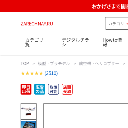
おかげさまで開
ZARECHNAY.RU
カテゴリ一
デジタルチラ
Howto情
覧
シ
報
TOP
模型・プラモデル
航空機・ヘリコプター
(2510)