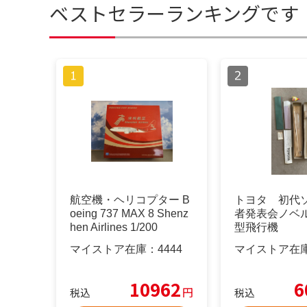
ベストセラーランキングです
航空機・ヘリコプター B
トヨタ 初代
oeing 737 MAX 8 Shenz
者発表会ノベ
hen Airlines 1/200
型飛行機
マイストア在庫：
4444
マイストア在
10962
6
円
税込
税込