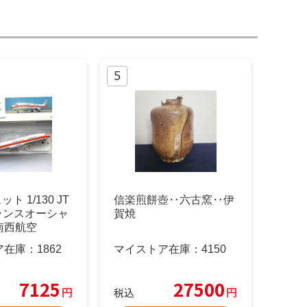
ト 1/130 JT
信楽煎餅壺‥六古窯‥伊
ランスオーシャ
賀焼
南西航空
ア在庫：
1862
マイストア在庫：
4150
7125
27500
円
円
税込