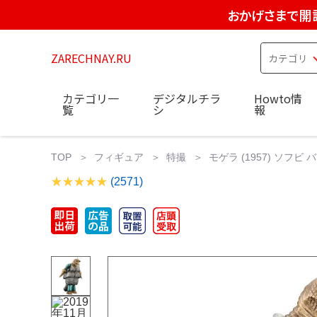
おかげさまで開
ZARECHNAY.RU
カテゴリ一
デジタルチラ
Howto情
覧
シ
報
TOP
フィギュア
特撮
モゲラ (1957) ソフビ 
(2571)