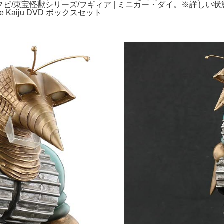
ゲラ/ソフビ/東宝怪獣シリーズ/フギィア | ミニカー・ダイ。※
 Kaiju DVD ボックスセット