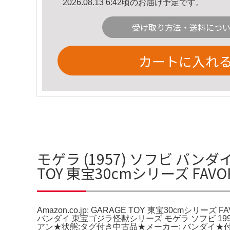
2026.08.13 6:42頃のお届け予定です。
受け取り方法・送料につ
カートに入れ
モゲラ (1957) ソフビ バンダイ
TOY 東宝30cmシリーズ FAVOR
Amazon.co.jp: GARAGE TOY 東宝30cmシリーズ FA
バンダイ 東宝ゴジラ怪獣シリーズ モゲラ ソフビ 19
アン★状態:タグ付き中古品★メーカー: バンダイ★