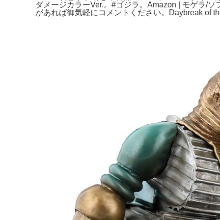
ダメージカラーVer.。#ゴジラ。Amazon | モ
があれば御気軽にコメントください。Daybreak of the