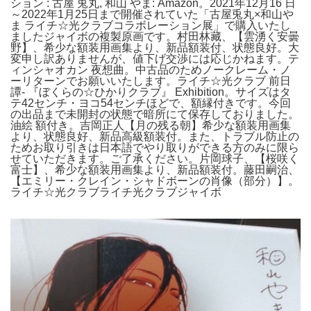
ション : 古屋 兎丸, 和山 やま: Amazon。2021年12月16 日
～2022年1月25日まで開催されていた「古屋兎丸×和山や
ま ライチ☆光クラブコラボレーション展」で購入いたし
ましたジャイボの複製原画です。村田林藏、【雲湧く安曇
野】、希少な額装用画集より、新品額装付、状態良好。大
変申し訳ありませんが、値下げ交渉には応じかねます。テ
ィンシャオカン 夜想曲。中古品のためノークレーム・ノ
ーリターンでお願いいたします。ライチ☆光クラブ 前日
譚- 『ぼくらの☆ひかりクラブ』 Exhibition。サイズはタ
テ42センチ・ヨコ54センチほどで、額縁付きです。今回
の出品まで未開封の状態で暗所にて保存しておりました。
油絵 額付き。吉岡正人【月の残る朝】希少な額装用画集
より、状態良好、新品高級額装付。また、トラブル防止の
ためお取り引きは日本語でやり取りができる方のみに限ら
せていただきます。ご了承ください。片岡球子、【桜咲く
富士】、希少な額装用画集より、新品額装付。藤田嗣治、
【エミリー・クレイン・シャドボーンの肖像（部分）】。
ライチ☆光クラブライチ光クラブジャイボ