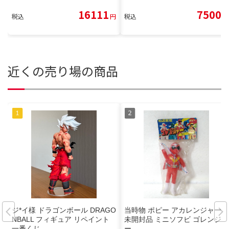
16111
7500
税込
円
税込
円
近くの売り場の商品
ジ*イ様 ドラゴンボール DRAGO
当時物 ポピー アカレンジャー
NBALL フィギュア リペイント
未開封品 ミニソフビ ゴレンジャ
一番くじ
ー