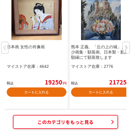
日本画 女性の肖像画
熊本 正義、「丘の上の城」、希
少画集・額装画、日本製・新品
額縁にて額装致します
マイストア在庫：
4642
マイストア在庫：
2776
19250
21725
税込
円
税込
円
カートに入れる
カートに入れる
このカテゴリをもっと見る