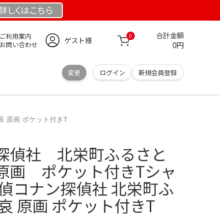
詳しくは
こちら
合計金額
ご利用案内
0
ゲスト様
0円
お問い合わせ
変更
ログイン
新規会員登録
 原画 ポケット付きT
探偵社 北栄町ふるさと
原画 ポケット付きTシャ
探偵コナン探偵社 北栄町ふ
哀 原画 ポケット付きT