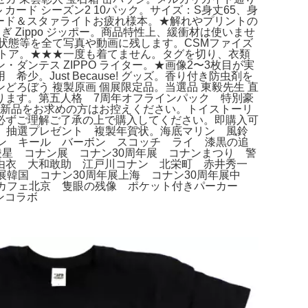
 カード シーズン2 10パック。サイズ：S身丈65、身
ュード＆スタァライトお疲れ様本。★解れやプリントの
 Zippo ジッポー。商品特性上、緩衝材は使いませ
状態等を全て写真や動画に残します。CSMファイズ
インストア。★★★一度も着てません。タグを切り、衣類
ン・ダンテス ZIPPO ライター。★画像2〜3枚目が実
Just Because! グッズ。香り付き防虫剤を
ろぼう 複製原画 個展限定品。当選品 東毅先生 直
あります。第五人格 7周年オフラインパック 特別豪
な新品をお求めの方はお控えください。トイストーリ
必ずご理解ご了承の上で購入してください。即購入可
人帳 抽選プレゼント 複製年賀状。海底マリン 風鈴
ン キール バーボン スコッチ ライ 漆黒の追
星 コナン展 コナン30周年展 コナンまつり 警
原由衣 大和敢助 江戸川コナン 北栄町 赤井秀一
韓国 コナン30周年展上海 コナン30周年展中
ンカフェ北京 隻眼の残像 ポケット付きパーカー
ンコラボ