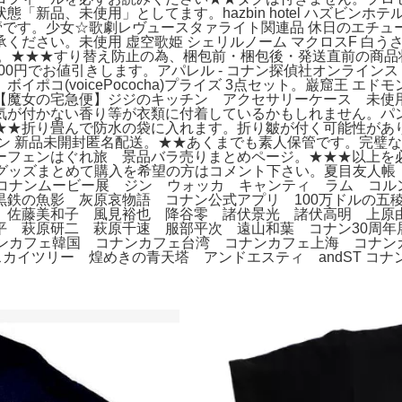
品、未使用」としてます。hazbin hotel ハズビンホテル
宅保管です。少女☆歌劇レヴュースタァライト関連品 休日のエチ
ださい。未使用 虚空歌姫 シェリルノーム マクロスF 白うさぎ
き。★★★すり替え防止の為、梱包前・梱包後・発送直前の商品
1)×100円でお値引きします。アパレル - コナン探偵社オンラ
コ(voicePococha)プライズ 3点セット。巌窟王 エドモ
女の宅急便】ジジのキッチン アクセサリーケース 未使用 希少。
が付かない香り等が衣類に付着しているかもしれません。パンど
師。★★折り畳んで防水の袋に入れます。折り皺が付く可能性が
ョン 新品未開封匿名配送。★★あくまでも素人保管です。完璧
ーフェンはぐれ旅 景品バラ売りまとめページ。★★★以上を
dyアニメグッズまとめて購入を希望の方はコメント下さい。夏目友
 コナンムービー展 ジン ウォッカ キャンティ ラム コル
鉄の魚影 灰原哀物語 コナン公式アプリ 100万ドルの五稜
 佐藤美和子 風見裕也 降谷零 諸伏景光 諸伏高明 上
 萩原研二 萩原千速 服部平次 遠山和葉 コナン30周年展
ナンカフェ韓国 コナンカフェ台湾 コナンカフェ上海 コナ
ンスカイツリー 煌めきの青天塔 アンドエスティ andST コナ