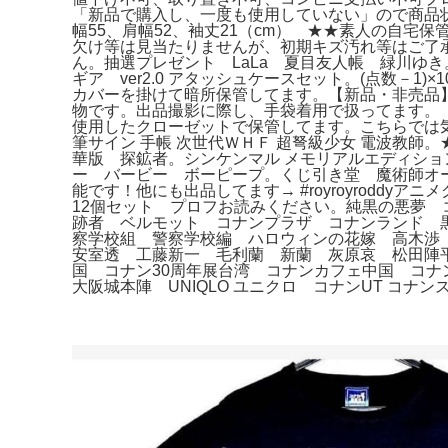
「新品で購入し、一度も使用していない」ので商品状態「新
幅55、肩幅52、袖丈21（cm） ★★素人の自
欠け等は見当たりませんが、初期キズ汚れ等はご了承く
ん。抽選プレゼント LaLa 夏目友人帳 緑川ゆ
ギア ver2.0 アタッシュケースセット。(点数－
カバーを掛けて暗所保管してます。【新品・非売品】ボイポ
物です。出品撮影に際し、手袋着用で扱ってます。【魔
使用したクローゼットで保管してます。こちらでは気
筆サイン 手帳 次世代ＷＨＦ 超弩級少女 電波教
華版 探鉱者。シンケンマル メモリアルエディシ
ー バービー ボーピープ。くじ引き堂 魔術師オ
能です！他にも出品してます→ #royroyrod
12個セット プロフお読みください。純黒の悪夢
跡者 ベルモット コナンプラザ コナンランド 黒
察学校組 警察学校編 ハロウィンの花嫁 高木渉
安室透 工藤新一 毛利蘭 新蘭 灰原哀 松田陣平
国 コナン30周年展台湾 コナンカフェ中国 コ
大阪城本陣 UNIQLO ユニクロ コナンUT コナ