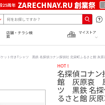
ZARECHNAY.RU 創業祭
設25周年
マイストア
店舗・チラシ検
索
ット付きTシャツ 黒鉄 名探偵コナン探偵社 北栄町ふるさと館 灰原哀
HOT !
名探偵コナン
館 灰原哀 
ツ 黒鉄 名
るさと館 灰原