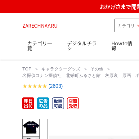
おかげさまで開
ZARECHNAY.RU
カテゴリ一
デジタルチラ
Howto情
覧
シ
報
TOP
キャラクターグッズ
その他
名探偵コナン探偵社 北栄町ふるさと館 灰原哀 原画 ポケ
(2603)