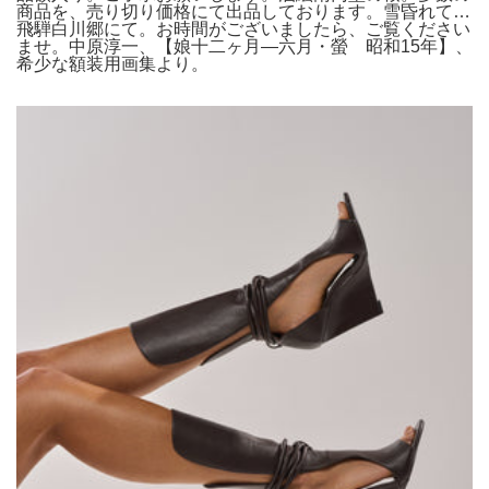
商品を、売り切り価格にて出品しております。雪昏れて…
飛騨白川郷にて。お時間がございましたら、ご覧ください
ませ。中原淳一、【娘十二ヶ月―六月・螢 昭和15年】、
希少な額装用画集より。