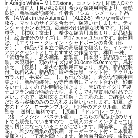
in Adagio White – MILE®stone。コメントなし即購入OKで
す。吉岡正人【月の残る朝】希少な額装用画集より、状態
良好、新品高級額装付。作者名 『シム・シメール』作品
名 【A Walk in the Autumn2】（AL22-5）希少な画集の一
枚を、マットのサイズを合わせ、額装いたしました。ティ
ンシャオカン 夜想曲。絵画部分は綺麗な状態です。片岡
球子、【桜咲く富士】、希少な額装用画集より、新品額装
付。絵画部分のサイズは、約17.5cm×11.5cmです。藤田嗣
治、【エミリー・クレイン・シャドボーンの肖像（部
分）】。作品が引き立つ黒の高級額で額装した、インテリ
アのアクセントとしておすすめの作品です。稗田 一穂、
「浜辺微風」、希少画集、額装画、日本製・新品額にて額
装。木製額付、額のサイズは約30.0cm×25.0cmです。島村
信之、【寝息】、希少な額装用画集より、美品、新品額装
付、送料込み。新品額、縁枠色は黒、マット付、アクリル
ガラス付。手塚雄二、【こもれびの坂】、希少な額装用画
集より、新品額装付。yy専門業者にてマット合わせ、額装
をいたしますのでお時間を頂きます。管178☆イタリア製
☆ゴブラン織☆額絵☆大型。あくまでも観賞用の商品でご
ざいますので、説明文をご理解・ご了承の上、ご納得いた
だけるお客様のみのご入札をお願いいたします。初夏、夕
方のドイツ、ローテンブルク、F10号のアクリル画、佐原
聖春。 送料は無料です。【原画】『ドルゴレ・ブガ』
（猪 イノシシ パステル画）。こちらの商品は他のサイ
トでも販売していますので、ご購入のタイミングよっては
売り切れになっていることがございます。岡信孝、「富貴
花」、希少な画集の額装画、オーダーマット付・日本製新
品額入り。ご了承お願いします。油絵南円堂の桜。多数の