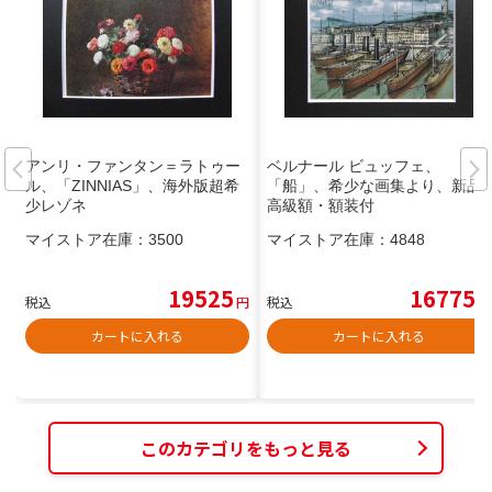
アンリ・ファンタン＝ラトゥー
ベルナール ビュッフェ、
ル、「ZINNIAS」、海外版超希
「船」、希少な画集より、新品
少レゾネ
高級額・額装付
マイストア在庫：
3500
マイストア在庫：
4848
19525
16775
税込
円
税込
円
カートに入れる
カートに入れる
このカテゴリをもっと見る