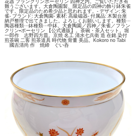
花器 フランクリンポーセリン 四神之内。ご覧いただき有
難うございます。大倉陶園製、限定品の四神の飾り鉢朱雀
です。限定品のため希少品と思われます。- デザイン: 朱
雀- ブランド: 大倉陶園- 素材: 高級磁器- 付属品: 木製台座
納戸整理で出てきました。よろしくお願いします。種類···
陶器種類···鉢種類···中鉢。大倉陶園／四神／朱雀／フラン
クリン•ポーセリン 【公式通販】。茶碗・茶入セット。堀
一郎作 志野四方皿。京焼 名工 清水七兵衛 造 在銘 染付
煎茶碗 二客 煎茶道具 時代物 骨董 美品。Kokoro no Tabi
國吉清尚 作 焼締 ぐい呑