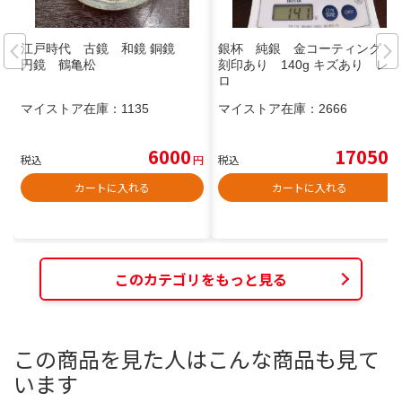
江戸時代 古鏡 和鏡 銅鏡
銀杯 純銀 金コーティング
円鏡 鶴亀松
刻印あり 140g キズあり レト
ロ
マイストア在庫：
1135
マイストア在庫：
2666
6000
17050
税込
円
税込
円
カートに入れる
カートに入れる
このカテゴリをもっと見る
この商品を見た人はこんな商品も見て
います