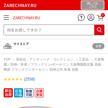
詳しくは
ZARECHNAY.RU
こちら
0
ZARECHNAY.RU
マイストア
変更
TOP
美術品・アンティーク・コレクション
工芸品
大倉陶
園／四神／朱雀／フランクリン•ポーセリン 大倉陶園限定版 高級
陶器 フランクリンポーセリン 四神之内 朱雀 花瓶
(2558)