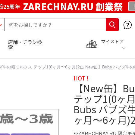
ZARECHNAY.RU 創業祭
設25周年
マイストア
店舗・チラシ検
索
ブズ牛の粉ミルクス テップ1(0ヶ月〜6ヶ月)2缶 New缶】Bubs バブズ牛の
HOT !
【New缶】B
テップ1(0ヶ月
Bubs バブズ
ヶ月〜6ヶ月)2
※ZARECHNAY.RU 限定モ