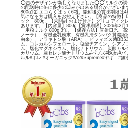
⭕️缶のデザインが新しくなりました⭕️⭕️ミルク
の配送時に缶に多少の凹みが出来る場合がございます。
800g1缶 エコらくぱっく6箱。開封後の賞味期限は4
気になる方は購入をお控え下さい。【商品の特徴】B
ック 800g。【未開封 おまけ付き】グリコ アイ
あります。【内容量】800g【賞味期限】2026年2月1
ー用粉ミルク 800g 3缶。【保存方法】直射日
ノーラ）、有機全乳粉末、有機乳清タンパク質濃縮物
由来）、アラキドン酸（ARA）、ビフィズス菌BB5
ム、コレカルシフェロール、塩酸チアミン、シアノ
ム、塩化マグネシウム、塩化ナトリウム、炭酸カル
カリウム、亜セレン酸ナトリウム#バブズ#Bubs#
ルル#ホレ #オーガニック#A2#Supreme#ヤギ #