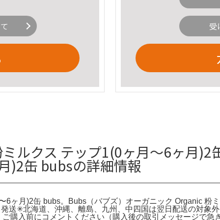
いて
受
る
粉ミルクス テップ1(0ヶ月〜6ヶ月)2缶
月)2缶 bubsの詳細情報
6ヶ月)2缶 bubs。Bubs（バブズ）オーガニック Organic 粉
即日発送✳︎北海道、沖縄、離島、九州、中四国は翌日配送の対象
は、ご購入前にコメントください（購入後の取引メッセージで急