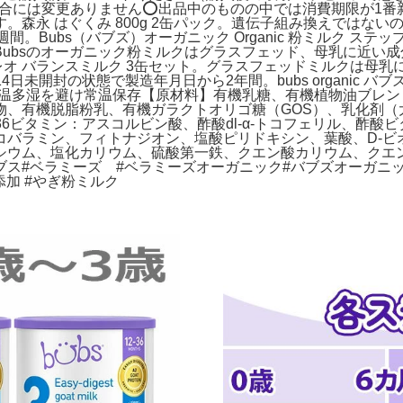
の調合には変更ありません⭕️出品中のものの中では消費期限が1
森永 はぐくみ 800g 2缶パック。遺伝子組み換えではない
週間。Bubs（バブズ）オーガニック Organic 粉ミルク ス
ubsのオーガニック粉ミルクはグラスフェッド、母乳に近い
クレオ バランスミルク 3缶セット。グラスフェッドミルクは母
4日未開封の状態で製造年月日から2年間。bubs organic バ
光、高温多湿を避け常温保存【原材料】有機乳糖、有機植物油ブレ
、有機脱脂粉乳、有機ガラクトオリゴ糖（GOS）、乳化剤（大
36ビタミン：アスコルビン酸、酢酸dl-α-トコフェリル、酢
コバラミン、フィトナジオン、塩酸ピリドキシン、葉酸、D-ビ
シウム、塩化カリウム、硫酸第一鉄、クエン酸カリウム、クエ
バブス#ベラミーズ #ベラミーズオーガニック#バブズオーガニ
無添加 #やぎ粉ミルク