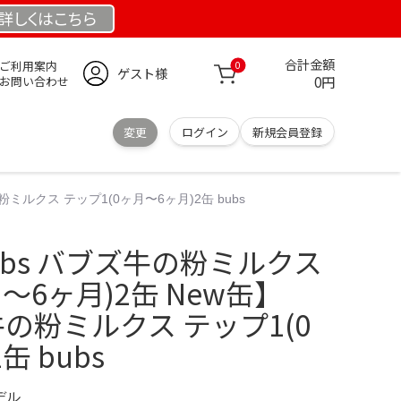
詳しくは
こちら
合計金額
ご利用案内
0
ゲスト様
0円
お問い合わせ
変更
ログイン
新規会員登録
粉ミルクス テップ1(0ヶ月〜6ヶ月)2缶 bubs
ubs バブズ牛の粉ミルクス
〜6ヶ月)2缶 New缶】
牛の粉ミルクス テップ1(0
缶 bubs
デル