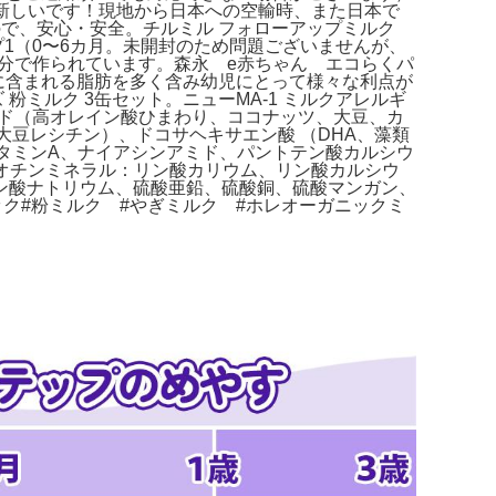
番新しいです！現地から日本への空輸時、また日本で
ので、安心・安全。チルミル フォローアップミルク
テップ1（0〜6カ月。未開封のため問題ございませんが、
成分で作られています。森永 e赤ちゃん エコらくパ
乳に含まれる脂肪を多く含み幼児にとって様々な利点が
ブズ 粉ミルク 3缶セット。ニューMA-1 ミルクアレルギ
ンド（高オレイン酸ひまわり、ココナッツ、大豆、カ
豆レシチン）、ドコサヘキサエン酸 （DHA、藻類
酸ビタミンA、ナイアシンアミド、パントテン酸カルシウ
オチンミネラル：リン酸カリウム、リン酸カルシウ
ン酸ナトリウム、硫酸亜鉛、硫酸銅、硫酸マンガン、
ック#粉ミルク #やぎミルク #ホレオーガニックミ