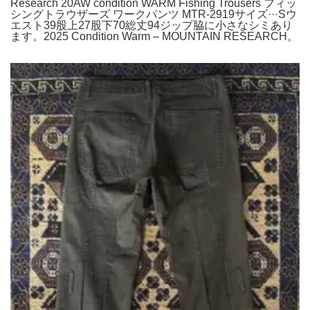
Research 20AW condition WARM Fishing Trousers フィッ
シングトラウザーズ ワークパンツ MTR-2919サイズ···Sウ
エスト39股上27股下70総丈94ジップ脇に小さなシミあり
ます。2025 Condition Warm – MOUNTAIN RESEARCH。