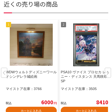
近くの売り場の商品
WDWウォルトディズニーワール
PSA10 ヴァイス プロセカ レイ
ドシンデレラ城絵画
ニー・ディスタンス 天馬咲希 S
SP
マイストア在庫：
3766
マイストア在庫：
3505
6000
8410
税込
円
税込
円
カートに入れる
カートに入れる