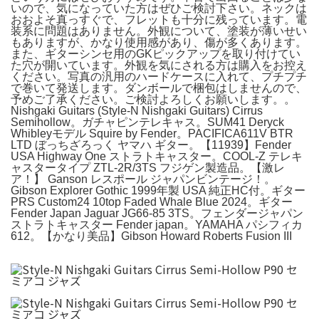
いので、気になっていた方はぜひご検討下さい。ネックは
おおよそ真っすぐで、フレットも十分に残っています。電
装系に問題はありません。外観について、塗装が薄いせい
もありますが、かなり使用感があり、傷が多くあります。
また、ギターシンセ用のGKピックアップを取り付けてい
た穴が開いています。外観を気にされる方は購入をお控え
ください。写真の汎用のハードケースに入れて、プチプチ
で巻いて発送します。ダンボールで梱包はしませんので、
予めご了承ください。ご検討よろしくお願いします。。
Nishgaki Guitars (Style-N Nishgaki Guitars) Cirrus
Semihollow。ガチャピンテレキャス。SUM41 Deryck
Whibleyモデル Squire by Fender。PACIFICA611V BTR
LTD ぼっちざろっく ヤマハ ギター。【11939】Fender
USA Highway One ストラトキャスター。COOL-Z テレキ
ャスタータイプ ZTL-2R/3TS フジゲン製造品。【激レ
ア！】 Ganson レスポール ジャパンビンテージ！。
Gibson Explorer Gothic 1999年製 USA 純正HC付。ギター
PRS Custom24 10top Faded Whale Blue 2024。ギター
Fender Japan Jaguar JG66-85 3TS。フェンダージャパン
ストラトキャスター Fender japan。YAMAHA パシフィカ
612。【かなり美品】Gibson Howard Roberts Fusion III