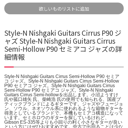
欲しいものリストに追加
Style-N Nishgaki Guitars Cirrus P90 ジ
ャズ Style-N Nishgaki Guitars Cirrus
Semi-Hollow P90 セミアコ ジャズの詳
細情報
Style-N Nishgaki Guitars Cirrus Semi-Hollow P90 セミア
コ ジャズ。Style-N Nishgaki Guitars Cirrus Semi-Hollow
P90 セミアコ ジャズ。Style-N Nishgaki Guitars Cirrus
Semi-Hollow P90 セミアコ ジャズ。Style-N Nishgaki
Guitars Cirrus Semi-hollowを出品します。小沼ようすけ
氏や菰口雄矢 氏、柴崎浩 氏の使用でも知られる、国産ブ
ティックブランドによるギターです。ジャズやフュージョ
ン、ソウル、ネオソウル系に使われるような箱物ギターを
得意としているブランドで、本機もセミアコ構造になって
います。セミホロウのギターを探しているけれど、
Gibson ES-335等よりも小回りの利く小さなギターが良い
という方にはぜひおすすめです。中古で出回ることは少な