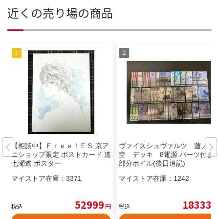
近くの売り場の商品
【相談中】Ｆｒｅｅ！ＥＳ 京ア
ヴァイスシュヴァルツ 蓮ノ
ニショップ限定 ポストカード 遙
空 デッキ 8電源 パーツ付き
七瀬遙 ポスター
部分ホイル(後日追記)
マイストア在庫：
3371
マイストア在庫：
1242
52999
18333
税込
円
税込
円