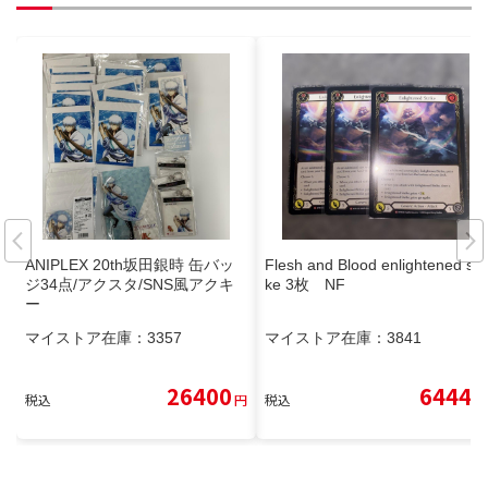
ANIPLEX 20th坂田銀時 缶バッ
Flesh and Blood enlightened stri
ジ34点/アクスタ/SNS風アクキ
ke 3枚 NF
ー
マイストア在庫：
3357
マイストア在庫：
3841
26400
6444
税込
円
税込
円