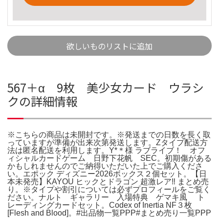
欲しいものリストに追加
567＋α 9枚 美少女カード ウラシ
クの詳細情報
※こちらの商品は未開封です。※発送までの日数を長く取
っていますが準備が出来次第発送します。Zタイプ配送方
法は匿名配送を利用します。Y*＊様 ラブライブ！ オフ
ィシャルカードゲーム 日野下花帆 SEC。初期傷がある
かもしれませんのでご納得いただいた上でご購入くださ
い。エポック ディズニー2026ボックス２個セット。【日
本未発売】KAYOU ヒックとドラゴン 超激レア‼️ まとめ売
り。※タイプや割引については必ずプロフィールをご覧く
ださい。ナルト ギャラリー 入場特典 ゲマキ風 ト
レーディングカードセット。Codex of Inertia NF３枚
[Flesh and Blood]。#出品物一覧PPP#まとめ売り一覧PPP