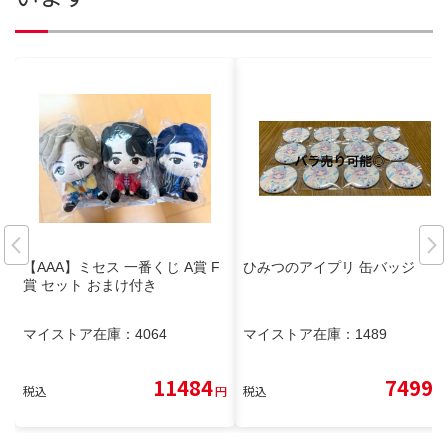
【AAA】ミセス 一番くじ A賞 F
ひみつのアイプリ 缶バッジ
賞 セット おまけ付き
マイストア在庫：
4064
マイストア在庫：
1489
11484
7499
税込
円
税込
円