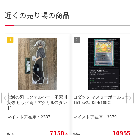
近くの売り場の商品
鬼滅の刃 モクテルバー 不死川
コダック マスターボールミラー
実弥 ビッグ両面アクリルスタン
151 sv2a 054/165C
ド
マイストア在庫：
2337
マイストア在庫：
3579
7350
10955
税込
円
税込
円