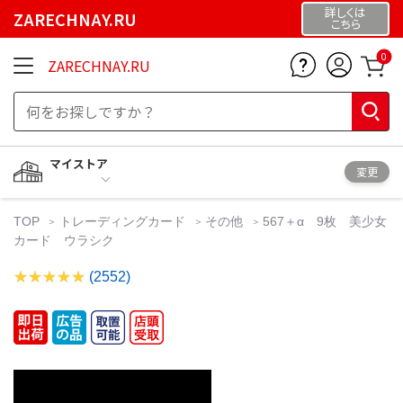
詳しくは
ZARECHNAY.RU
こちら
0
ZARECHNAY.RU
マイストア
変更
TOP
トレーディングカード
その他
567＋α 9枚 美少女
カード ウラシク
(2552)