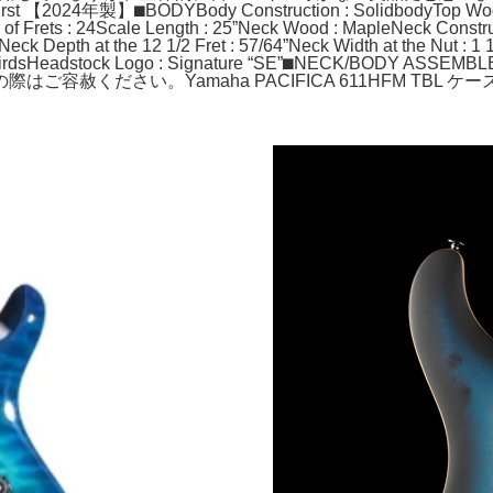
t Burst 【2024年製】⬛︎BODYBody Construction : SolidbodyTop Woo
 Frets : 24Scale Length : 25”Neck Wood : MapleNeck Constru
Neck Depth at the 12 1/2 Fret : 57/64”Neck Width at the Nut : 1
ay : BirdsHeadstock Logo : Signature “SE”⬛︎NECK/BODY AS
赦ください。Yamaha PACIFICA 611HFM TBL 