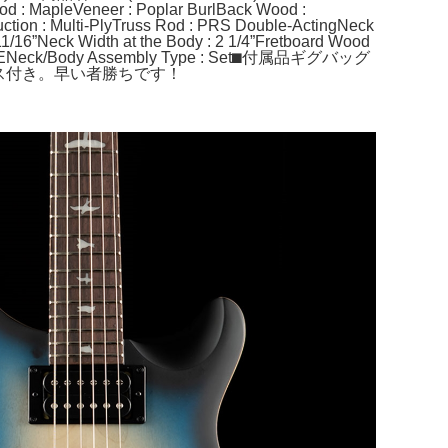
d : MapleVeneer : Poplar BurlBack Wood :
ction : Multi-PlyTruss Rod : PRS Double-ActingNeck
 11/16”Neck Width at the Body : 2 1/4”Fretboard Wood
SEMBLENeck/Body Assembly Type : Set⬛︎付属品ギグバッグ
ケース付き。早い者勝ちです！