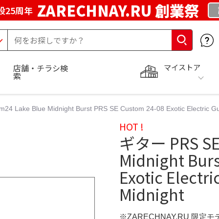
ZARECHNAY.RU 創業祭
設25周年
マイストア
店舗・チラシ検
索
Lake Blue Midnight Burst PRS SE Custom 24-08 Exotic Electric Guit
HOT !
ギター PRS SE 
Midnight Bur
Exotic Electri
Midnight
※ZARECHNAY.RU 限定モ