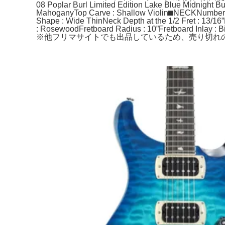
08 Poplar Burl Limited Edition Lake Blue Midnigh
MahoganyTop Carve : Shallow Violin⬛︎NECKNumber of
Shape : Wide ThinNeck Depth at the 1/2 Fret : 13/16”
: RosewoodFretboard Radius : 10”Fretboard Inl
※他フリマサイトでも出品しているため、売り切れの際はご容