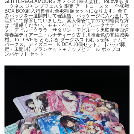
GLITTER&GLAMOURS ネメシス│株式会社。ToLoveる ダ
ークネス ジャンプフェスタ 限定 アートコースター 全48種
BOX BOX封入特典含む全48種類セットになります。全て
のパックを一度開封して確認後、パッケージに入れ直して
暗所にて保管していました。素人保管ですので神経質な方
はご遠慮ください。モモ・ベリア・デビルークナナ・アス
タ・デビルークララ・サタリン・デビルーク黒咲芽亜西連
寺春菜ティアーユ・ルナティーク古手川唯金色の闇結城美
柑。To LOVEる-とらぶる-ダークネス ねむらせ隊 | ナムコ
パークス。ディズニー KIDEA 10個セット。【バケパ限
定・未開封】ブランケット＋チップとデール ポップコー
ンバケット セット