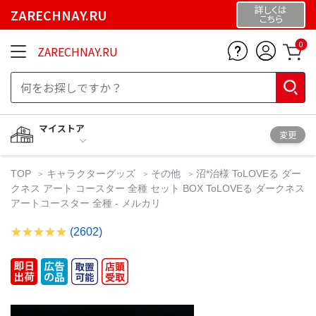
詳しくは
ZARECHNAY.RU
こちら
0
ZARECHNAY.RU
マイストア
変更
TOP
キャラクターグッズ
その他
沼*治様 ToLOVEる ダー
クネス アート コースター 全種 セット BOX ToLOVEる ダークネス
アートコースター 全種 - メルカリ
(2602)