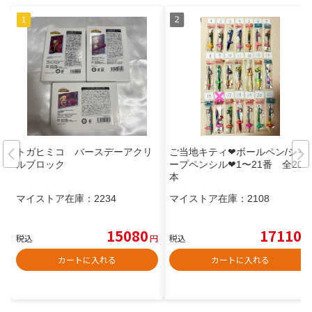
トガヒミコ バースデーアクリ
ご当地キティ❤︎ボールペン/シャ
ルブロック
ープペンシル❤︎1〜21番 全20
本
マイストア在庫：
2234
マイストア在庫：
2108
15080
17110
税込
円
税込
円
カートに入れる
カートに入れる