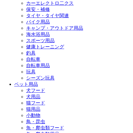
カーエレクトロ二クス
保安・補修
タイヤ・タイヤ関連
バイク用品
キャンプ・アウトドア用品
海水浴用品
スポーツ用品
健康トレーニング
釣具
自転車
自転車用品
玩具
シーズン玩具
ペット用品
犬フード
犬用品
猫フード
猫用品
小動物
鳥・昆虫
魚・爬虫類フード