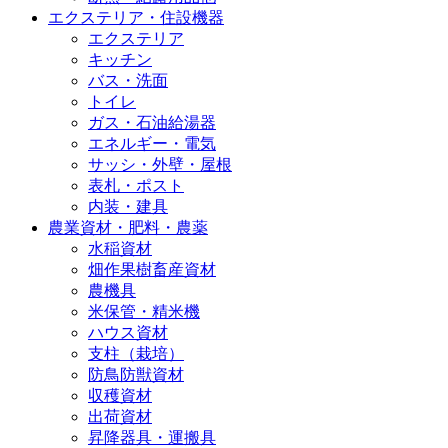
エクステリア・住設機器
エクステリア
キッチン
バス・洗面
トイレ
ガス・石油給湯器
エネルギー・電気
サッシ・外壁・屋根
表札・ポスト
内装・建具
農業資材・肥料・農薬
水稲資材
畑作果樹畜産資材
農機具
米保管・精米機
ハウス資材
支柱（栽培）
防鳥防獣資材
収穫資材
出荷資材
昇降器具・運搬具