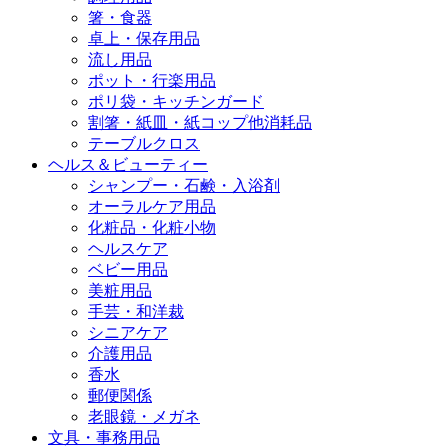
箸・食器
卓上・保存用品
流し用品
ポット・行楽用品
ポリ袋・キッチンガード
割箸・紙皿・紙コップ他消耗品
テーブルクロス
ヘルス＆ビューティー
シャンプー・石鹸・入浴剤
オーラルケア用品
化粧品・化粧小物
ヘルスケア
ベビー用品
美粧用品
手芸・和洋裁
シニアケア
介護用品
香水
郵便関係
老眼鏡・メガネ
文具・事務用品