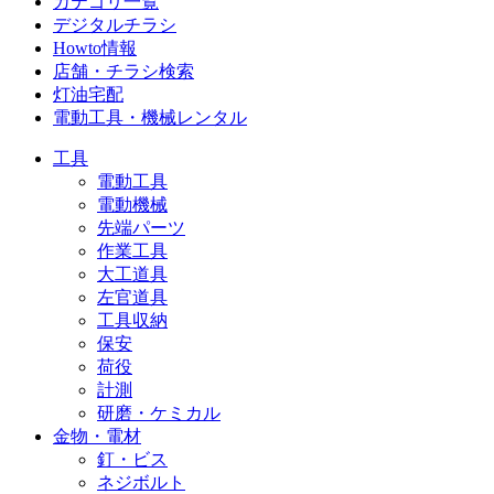
カテゴリ一覧
デジタルチラシ
Howto情報
店舗・チラシ検索
灯油宅配
電動工具・機械レンタル
工具
電動工具
電動機械
先端パーツ
作業工具
大工道具
左官道具
工具収納
保安
荷役
計測
研磨・ケミカル
金物・電材
釘・ビス
ネジボルト