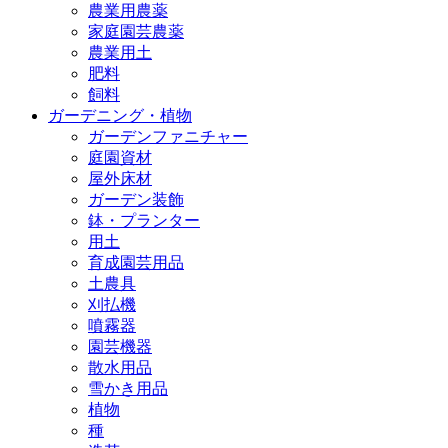
農業用農薬
家庭園芸農薬
農業用土
肥料
飼料
ガーデニング・植物
ガーデンファニチャー
庭園資材
屋外床材
ガーデン装飾
鉢・プランター
用土
育成園芸用品
土農具
刈払機
噴霧器
園芸機器
散水用品
雪かき用品
植物
種