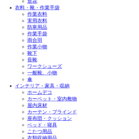
造花
衣料・靴・作業手袋
作業衣料
実用衣料
防寒用品
作業手袋
雨合羽
作業小物
靴下
長靴
ワークシューズ
一般靴、小物
傘
インテリア・家具・収納
ホームデコ
カーペット・室内敷物
屋内床材
カーテン・ブラインド
座布団・クッション
ベッド・寝具
こたつ用品
衣類収納用品