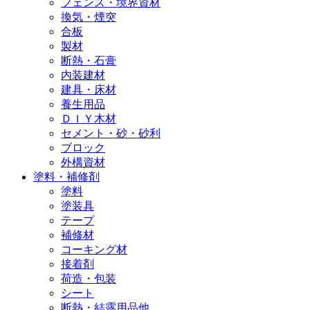
フェンス・境界資材
換気・煙突
合板
製材
断熱・石膏
内装建材
建具・床材
養生用品
ＤＩＹ木材
セメント・砂・砂利
ブロック
外構資材
塗料・補修剤
塗料
塗装具
テープ
補修材
コーキング材
接着剤
荷造・包装
シート
断熱・結露用品他