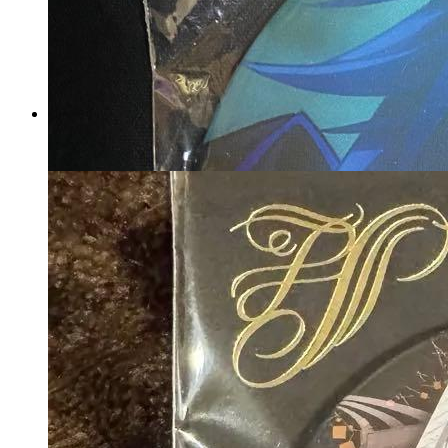
ポケモンセンター フクオカ
限定 ロゴピンズ 20個
マイストア在庫：
1393
税込
15466
円
カートに入れる
鬼滅の刃 幕間画くじ 霞柱 時透
無一郎 箔押し57mm缶バッジA
10点
マイストア在庫：
1090
税込
17722
円
カートに入れる