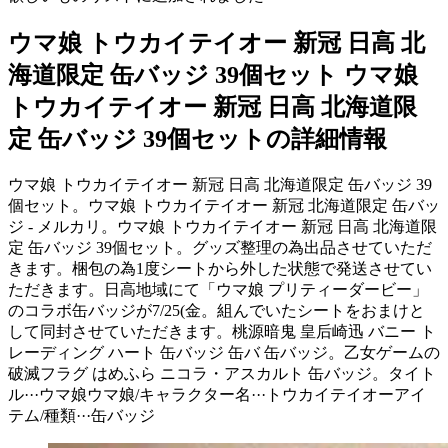
ウマ娘 トウカイテイオー 新冠 日高 北
海道限定 缶バッジ 39個セット ウマ娘
トウカイテイオー 新冠 日高 北海道限
定 缶バッジ 39個セットの詳細情報
ウマ娘 トウカイテイオー 新冠 日高 北海道限定 缶バッジ 39
個セット。ウマ娘 トウカイテイオー 新冠 北海道限定 缶バッ
ジ - メルカリ。ウマ娘 トウカイテイオー 新冠 日高 北海道限
定 缶バッジ 39個セット。グッズ整理の為出品させていただ
きます。梱包の為1度シートから外した状態で発送させてい
ただきます。日高地域にて「ウマ娘 プリティーダービー」
のコラボ缶バッジが7/25(金。組んでいたシートをおまけと
して同封させていただきます。桃源暗鬼 皇后崎迅 バニー ト
レーディング ハート 缶バッジ 缶バ 缶バッジ。乙女ゲームの
破滅フラグ はめふら ニコラ・アスカルト 缶バッジ。タイト
ル···ウマ娘ウマ娘/キャラクター名···トウカイテイオーアイ
テム/種類···缶バッジ