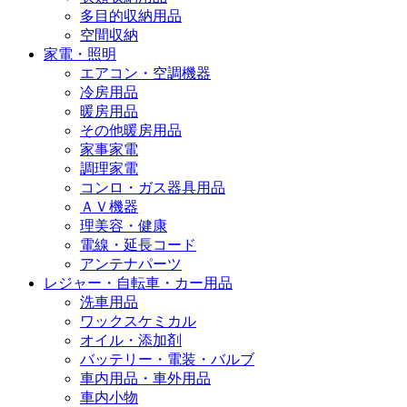
多目的収納用品
空間収納
家電・照明
エアコン・空調機器
冷房用品
暖房用品
その他暖房用品
家事家電
調理家電
コンロ・ガス器具用品
ＡＶ機器
理美容・健康
電線・延長コード
アンテナパーツ
レジャー・自転車・カー用品
洗車用品
ワックスケミカル
オイル・添加剤
バッテリー・電装・バルブ
車内用品・車外用品
車内小物