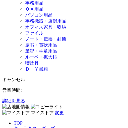
事務用品
ＯＡ用品
パソコン用品
事務機器・店舗用品
オフィス家具・収納
ファイル
ノート・伝票・封筒
慶弔・賞状用品
筆記・学童用品
ルーペ・拡大鏡
喫煙具
ＤＩＹ書籍
キャンセル
営業時間:
詳細を見る
マイストア
変更
TOP