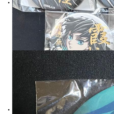
鬼滅の刃 全集中展 幕間画缶バ
ッジ 時透無一郎 弐 肆
マイストア在庫：
4445
税込
11890
円
カートに入れる