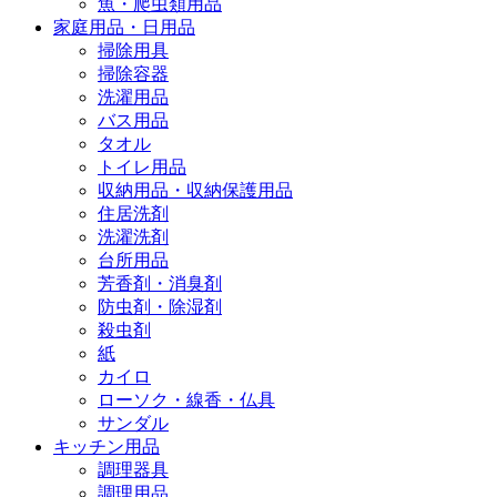
魚・爬虫類用品
家庭用品・日用品
掃除用具
掃除容器
洗濯用品
バス用品
タオル
トイレ用品
収納用品・収納保護用品
住居洗剤
洗濯洗剤
台所用品
芳香剤・消臭剤
防虫剤・除湿剤
殺虫剤
紙
カイロ
ローソク・線香・仏具
サンダル
キッチン用品
調理器具
調理用品