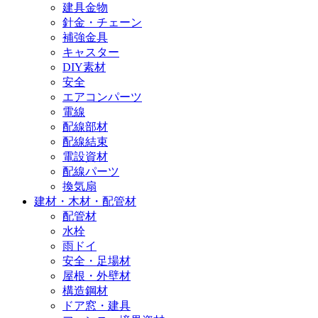
建具金物
針金・チェーン
補強金具
キャスター
DIY素材
安全
エアコンパーツ
電線
配線部材
配線結束
電設資材
配線パーツ
換気扇
建材・木材・配管材
配管材
水栓
雨ドイ
安全・足場材
屋根・外壁材
構造鋼材
ドア窓・建具