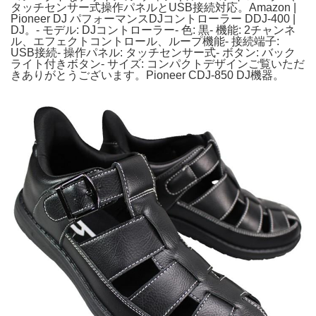
タッチセンサー式操作パネルとUSB接続対応。Amazon |
Pioneer DJ パフォーマンスDJコントローラー DDJ-400 |
DJ。- モデル: DJコントローラー- 色: 黒- 機能: 2チャンネ
ル、エフェクトコントロール、ループ機能- 接続端子:
USB接続- 操作パネル: タッチセンサー式- ボタン: バック
ライト付きボタン- サイズ: コンパクトデザインご覧いただ
きありがとうございます。Pioneer CDJ-850 DJ機器。