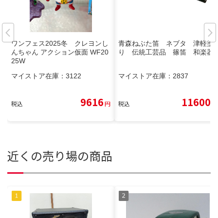
ワンフェス2025冬 クレヨンし
青森ねぶた笛 ネブタ 津軽塗
んちゃん アクション仮面 WF20
り 伝統工芸品 篠笛 和楽器
25W
マイストア在庫：
3122
マイストア在庫：
2837
9616
11600
税込
円
税込
円
近くの売り場の商品