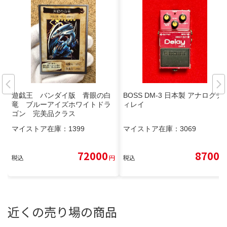
遊戯王 バンダイ版 青眼の白
BOSS DM-3 日本製 アナログデ
竜 ブルーアイズホワイトドラ
ィレイ
ゴン 完美品クラス
マイストア在庫：
1399
マイストア在庫：
3069
72000
8700
税込
円
税込
円
近くの売り場の商品