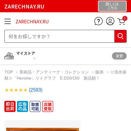
詳しくは
ZARECHNAY.RU
こちら
0
ZARECHNAY.RU
マイストア
変更
TOP
美術品・アンティーク・コレクション
版画
☆清水淑
枝☆「Heroine」リトグラフ E.D20/150 新品額！
(2593)