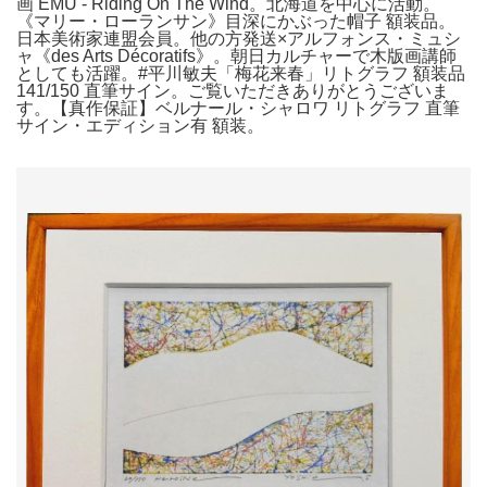
画 EMU - Riding On The Wind。北海道を中心に活動。
《マリー・ローランサン》目深にかぶった帽子 額装品。
日本美術家連盟会員。他の方発送×アルフォンス・ミュシ
ャ《des Arts Décoratifs》。朝日カルチャーで木版画講師
としても活躍。#平川敏夫「梅花来春」リトグラフ 額装品
141/150 直筆サイン。ご覧いただきありがとうございま
す。【真作保証】ベルナール・シャロワ リトグラフ 直筆
サイン・エディション有 額装。