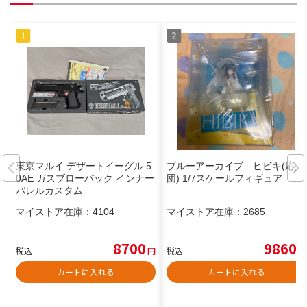
東京マルイ デザートイーグル.5
ブルーアーカイブ ヒビキ(応援
0AE ガスブローバック インナー
団) 1/7スケールフィギュア
バレルカスタム
マイストア在庫：
4104
マイストア在庫：
2685
8700
9860
税込
円
税込
円
カートに入れる
カートに入れる