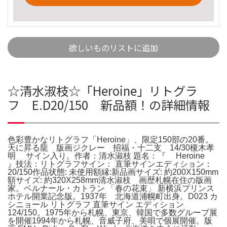
欲しいものリストに追加
☆清水淑枝☆「Heroine」リトグラ
フ E.D20/150 新品額！の詳細情報
色彩豊かなリトグラフ「Heroine」、限定150部の20番。
天に昇る龍 版画ジクレー 招福・十二支 14/30榎木孝
明 サイン入り。作者：清水淑枝 題名：『 Heroine
』技法：リトグラフサイン： 直筆サインエディション：
20/150作品状態: 未使用額縁:新品画サイズ: 約200X150mm
額サイズ: 約320X258mm清水淑枝 画歴札幌在住の版画
家。ベルナール・カトラン 「春の花束」 新横浜プリンス
ホテル開業記念版。1937年 北海道浦幌町出身。D023 カ
シニョール リトグラフ 直筆サイン エディション
124/150。1975年から札幌、東京、韓国で多数グループ展
を開催1994年から札幌、音威子府、美唄で個展開催。版