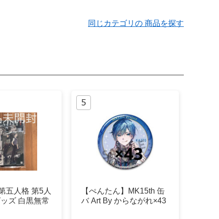
同じカテゴリの 商品を探す
y V 第五人格 第5人
【ぺんたん】MK15th 缶
0グッズ 白黒無常
バ Art By からながれ×43