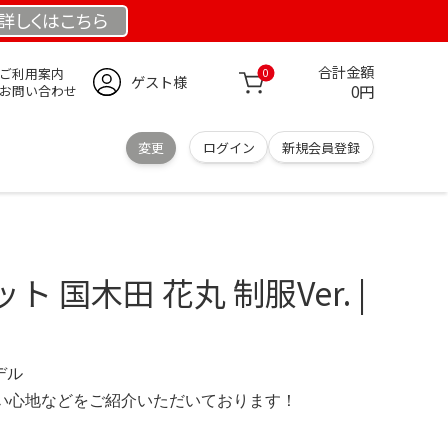
詳しくは
こちら
合計金額
ご利用案内
0
ゲスト様
0円
お問い合わせ
変更
ログイン
新規会員登録
 国木田 花丸 制服Ver. |
デル
の使い心地などをご紹介いただいております！