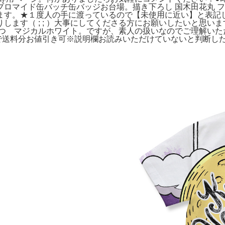
ロマイド缶バッチ缶バッジお台場。描き下ろし 国木田花丸 フル
ます。★１度人の手に渡っているので【未使用に近い】と表記
す（ ; ; ）大事にしてくださる方にお願いしたいと思います。
ーつ マジカルホワイト。ですが、素人の扱いなのでご理解いた
で送料分お値引き可※説明欄お読みいただけていないと判断し