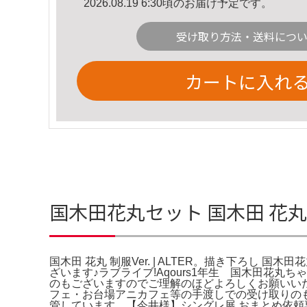
2026.08.19 6:30頃のお届け予定です。
受け取り方法・送料につ
カートに入れ
国木田花丸セット 国木田 花丸 制服
国木田 花丸 制服Ver. | ALTER。描き下ろし 国木田
ざいます♪ラブライブ!Aqours1年生 国木田花
のもございますのでご理解のほどよろしくお願いい
フェ・お台場アニカフェ等の手渡しでの受け取りの
管しています。【今井様】シングレ展 おまとめ依頼