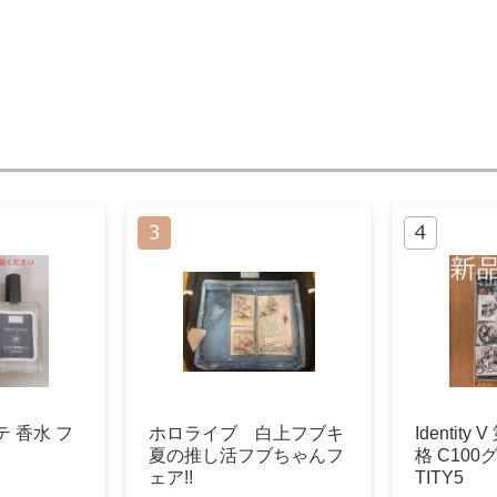
 香水 フ
ホロライブ 白上フブキ
Identit
夏の推し活フブちゃんフ
格 C10
ェア!!
TITY5