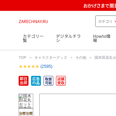
おかげさまで開
ZARECHNAY.RU
カテゴリ一
デジタルチラ
Howto情
覧
シ
報
TOP
キャラクターグッズ
その他
国木田花丸セット
(2595)