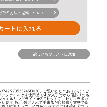
け取り方法・送料について
カートに入れる
欲しいものリストに追加
3742f773533745f3030。ご覧いただきありがとうご
※クリアファイルは未使用品ですが入手時から傷ありのも
ジュエルリングライト★2点セット②。セガコラボカ
い帰宅後opp袋に入れて出来るだけ綺麗な状態で保
入歓迎！ラブライブAqoursアクア1年生セガコラ