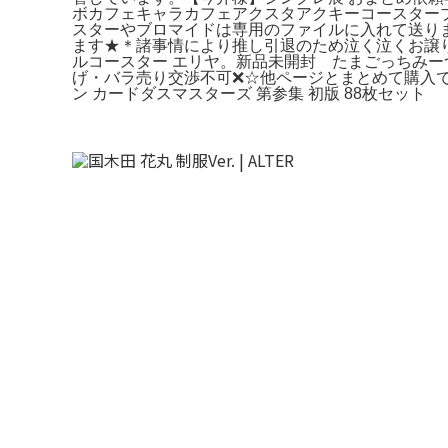
ボカフェキャラカフェアクスタアクキーコースターブ
スターやブロマイドは専用のファイルに入れて送り
ます★＊諸事情により推し引退のため泣く泣くお譲りしま
ルコースター エリヤ。新品未開封 たまごっちみ
げ・バラ売り交渉不可❌☆他ページとまとめて購入
ン カードダスマスターズ 第参集 初版 88枚セット