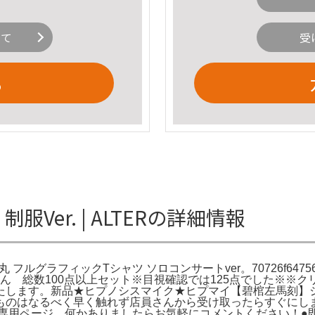
いて
受
る
Ver. | ALTERの詳細情報
花丸 フルグラフィックTシャツ ソロコンサートver。70726f64756
丸ちゃん 総数100点以上セット※目視確認では125点でした※
たします。新品★ヒプノシスマイク★ヒプマイ【碧棺左馬刻】
ものはなるべく早く触れず店員さんから受け取ったらすぐにしま
専用ページ。何かありましたらお気軽にコメントください！●即購