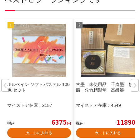
ホルベイン ソフトパステル 100
古墨 未使用品 千寿墨 麒
色 セット
麟 呉竹精製堂 高級墨
マイストア在庫：
2157
マイストア在庫：
4549
6375
11890
税込
円
税込
円
カートに入れる
カートに入れる