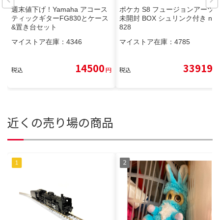
週末値下げ！Yamaha アコース
ポケカ S8 フュージョンアーツ
ティックギターFG830とケース
未開封 BOX シュリンク付き no.
&置き台セット
828
マイストア在庫：
4346
マイストア在庫：
4785
14500
33919
税込
円
税込
円
近くの売り場の商品