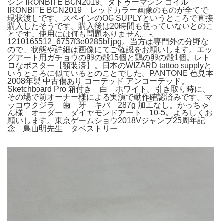
シン IRONBITE BCN2019。タトゥーマシン コイル
IRONBITE BCN2019 レッドカラー画像のものが全てで
現状渡しです。スペインのOG SUPLYというところで直接
購入したそうです。購入後は20時間も使っていないとのこ
とです。使用には何も問題ありません。-。
1210165512_6757f3e0285bf.jpg。当方は専門外の分野な
ので、状態や詳細は画像にてご確認をお願いします。エッ
グアート用ガチョウの卵の殻15個と鶏の卵の殻1個。レト
ロなポスター【額装済】。日本のWIZARD tattoo supplyと
いうところに似ているとのことでした。PANTONE 色見本
2008年製 中古傷あり コーテッド アンコーテッド。
Sketchboard Pro 箱付き 白 ホワイト。引き取り時に、
その場で前オーナー様による実演で動作確認済みです。マ
ッコウクジラ 歯 牙 キバ 287g 加工なし。かっちゃ
ん様 オーダー ダイヤモンドアート 10-5。よろしくお
願いします。東京ゲームショウ2018Vジャンプ25周年記
念 鳥山明先生 タペストリー