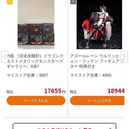
I*i様 ［完全未開封］ドラゴンク
アズールレーン ウルリッヒ・フ
エストメタリックモンスターズ
ォン・フッテン フィギュア アル
ギャラリー。6体‼
ター 特典付き
マイストア在庫：
3867
マイストア在庫：
4965
17655
18944
税込
円
税込
円
カートに入れる
カートに入れる