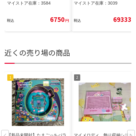
マイストア在庫：
3584
マイストア在庫：
3039
6750
69333
税込
円
税込
円
近くの売り場の商品
【新品未開封】たまごっちパラ
マイメロディ 飾り収納シリー