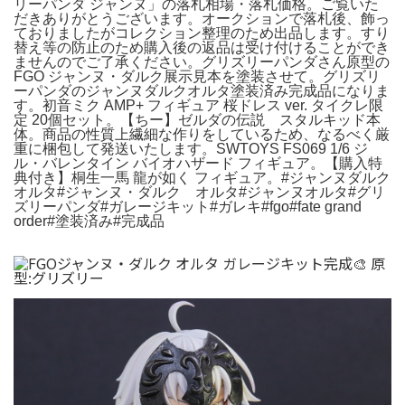
リーパンダ ジャンヌ」の落札相場・落札価格。ご覧いた
だきありがとうございます。オークションで落札後、飾っ
ておりましたがコレクション整理のため出品します。すり
替え等の防止のため購入後の返品は受け付けることができ
ませんのでご了承ください。グリズリーパンダさん原型の
FGO ジャンヌ・ダルク展示見本を塗装させて。グリズリ
ーパンダのジャンヌダルクオルタ塗装済み完成品になりま
す。初音ミク AMP+ フィギュア 桜ドレス ver. タイクレ限
定 20個セット。【ちー】ゼルダの伝説 スタルキッド本
体。商品の性質上繊細な作りをしているため、なるべく厳
重に梱包して発送いたします。SWTOYS FS069 1/6 ジ
ル・バレンタイン バイオハザード フィギュア。【購入特
典付き】桐生一馬 龍が如く フィギュア。#ジャンヌダルク
オルタ#ジャンヌ・ダルク オルタ#ジャンヌオルタ#グリ
ズリーパンダ#ガレージキット#ガレキ#fgo#fate grand
order#塗装済み#完成品