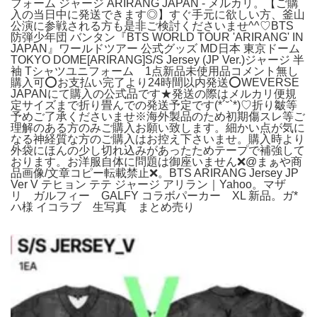
フォーム ジャージ ARIRANG JAPAN - メルカリ。【ご購
入の当日中に発送できます◎】すぐ手元に欲しい方、釜山
公演に参戦される方も是非ご検討くださいませ^^♡BTS
防弾少年団 バンタン『BTS WORLD TOUR 'ARIRANG' IN
JAPAN』ワールドツアー 公式グッズ MD日本 東京ドーム
TOKYO DOME[ARIRANG]S/S Jersey (JP Ver.)ジャージ 半
袖 Tシャツユニフォーム 1点新品未使用品コメント無し
購入可⭕お支払い完了より24時間以内発送⭕WEVERSE
JAPANにて購入の公式品です★発送の際はメルカリ便規
定サイズまで折り畳んでの発送予定です(*´˘`*)♡折り皺等
予めご了承くださいませ※海外製品のため初期傷スレ等ご
理解のある方のみご購入お願い致します。細かい点が気に
なる神経質な方のご購入はお控え下さいませ。購入時より
外袋にほんの少し切れ込みがあったためテープで補強して
おります。お洋服自体に問題は御座いません❌@まぁや商
品画像/文章コピー転載禁止❌。BTS ARIRANG Jersey JP
Ver V テヒョン テテ ジャージ アリラン｜Yahoo。マザ
リ ガルフィー GALFY コラボパーカー XL 新品。ガ*
ハ様 イコラブ 生写真 まとめ売り