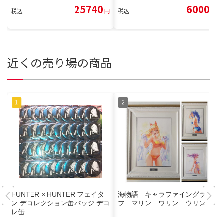
25740
6000
税込
円
税込
円
近くの売り場の商品
HUNTER × HUNTER フェイタ
海物語 キャラファイングラ
ン デコレクション缶バッジ デコ
フ マリン ワリン ウリン
レ缶