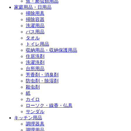
魚・爬虫類用品
家庭用品・日用品
掃除用具
掃除容器
洗濯用品
バス用品
タオル
トイレ用品
収納用品・収納保護用品
住居洗剤
洗濯洗剤
台所用品
芳香剤・消臭剤
防虫剤・除湿剤
殺虫剤
紙
カイロ
ローソク・線香・仏具
サンダル
キッチン用品
調理器具
調理用品