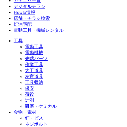
カテゴリ一覧
デジタルチラシ
Howto情報
店舗・チラシ検索
灯油宅配
電動工具・機械レンタル
工具
電動工具
電動機械
先端パーツ
作業工具
大工道具
左官道具
工具収納
保安
荷役
計測
研磨・ケミカル
金物・電材
釘・ビス
ネジボルト