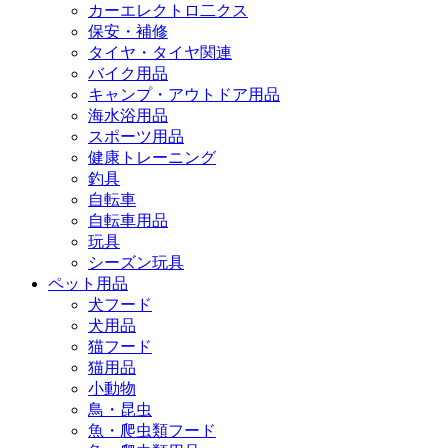
カーエレクトロ二クス
保安・補修
タイヤ・タイヤ関連
バイク用品
キャンプ・アウトドア用品
海水浴用品
スポーツ用品
健康トレーニング
釣具
自転車
自転車用品
玩具
シーズン玩具
ペット用品
犬フード
犬用品
猫フード
猫用品
小動物
鳥・昆虫
魚・爬虫類フード