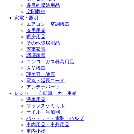
多目的収納用品
空間収納
家電・照明
エアコン・空調機器
冷房用品
暖房用品
その他暖房用品
家事家電
調理家電
コンロ・ガス器具用品
ＡＶ機器
理美容・健康
電線・延長コード
アンテナパーツ
レジャー・自転車・カー用品
洗車用品
ワックスケミカル
オイル・添加剤
バッテリー・電装・バルブ
車内用品・車外用品
車内小物