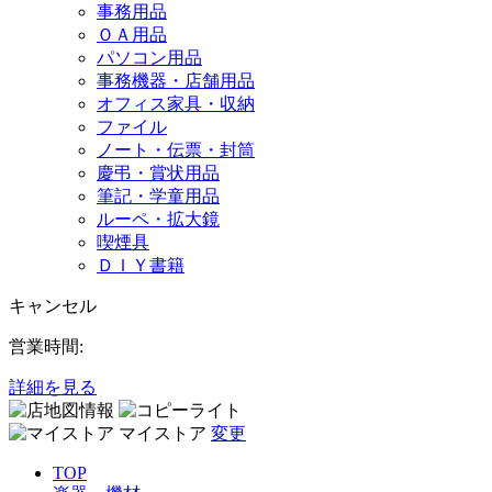
事務用品
ＯＡ用品
パソコン用品
事務機器・店舗用品
オフィス家具・収納
ファイル
ノート・伝票・封筒
慶弔・賞状用品
筆記・学童用品
ルーペ・拡大鏡
喫煙具
ＤＩＹ書籍
キャンセル
営業時間:
詳細を見る
マイストア
変更
TOP