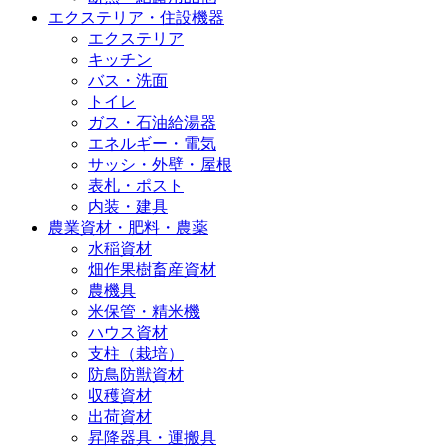
エクステリア・住設機器
エクステリア
キッチン
バス・洗面
トイレ
ガス・石油給湯器
エネルギー・電気
サッシ・外壁・屋根
表札・ポスト
内装・建具
農業資材・肥料・農薬
水稲資材
畑作果樹畜産資材
農機具
米保管・精米機
ハウス資材
支柱（栽培）
防鳥防獣資材
収穫資材
出荷資材
昇降器具・運搬具