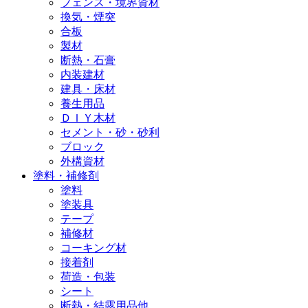
フェンス・境界資材
換気・煙突
合板
製材
断熱・石膏
内装建材
建具・床材
養生用品
ＤＩＹ木材
セメント・砂・砂利
ブロック
外構資材
塗料・補修剤
塗料
塗装具
テープ
補修材
コーキング材
接着剤
荷造・包装
シート
断熱・結露用品他