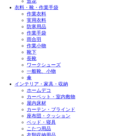
造花
衣料・靴・作業手袋
作業衣料
実用衣料
防寒用品
作業手袋
雨合羽
作業小物
靴下
長靴
ワークシューズ
一般靴、小物
傘
インテリア・家具・収納
ホームデコ
カーペット・室内敷物
屋内床材
カーテン・ブラインド
座布団・クッション
ベッド・寝具
こたつ用品
衣類収納用品