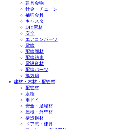
建具金物
針金・チェーン
補強金具
キャスター
DIY素材
安全
エアコンパーツ
電線
配線部材
配線結束
電設資材
配線パーツ
換気扇
建材・木材・配管材
配管材
水栓
雨ドイ
安全・足場材
屋根・外壁材
構造鋼材
ドア窓・建具