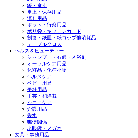
箸・食器
卓上・保存用品
流し用品
ポット・行楽用品
ポリ袋・キッチンガード
割箸・紙皿・紙コップ他消耗品
テーブルクロス
ヘルス＆ビューティー
シャンプー・石鹸・入浴剤
オーラルケア用品
化粧品・化粧小物
ヘルスケア
ベビー用品
美粧用品
手芸・和洋裁
シニアケア
介護用品
香水
郵便関係
老眼鏡・メガネ
文具・事務用品