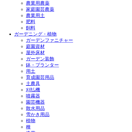
農業用農薬
家庭園芸農薬
農業用土
肥料
飼料
ガーデニング・植物
ガーデンファニチャー
庭園資材
屋外床材
ガーデン装飾
鉢・プランター
用土
育成園芸用品
土農具
刈払機
噴霧器
園芸機器
散水用品
雪かき用品
植物
種