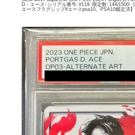
D・エース- シリアル番号: #119- 限定数: 144/1
エースフラグシップ#エースpsa10。PSA10鑑定済】