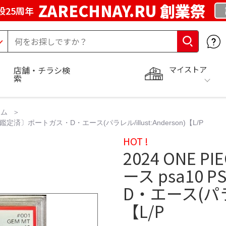
ZARECHNAY.RU 創業祭
設25周年
マイストア
店舗・チラシ検
索
ーム
10鑑定済〕ポートガス・D・エース(パラレル/illust:Anderson)【L/P
HOT !
2024 ONE 
ース psa10
D・エース(パラレル
【L/P