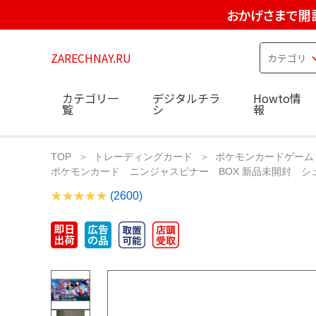
おかげさまで開
ZARECHNAY.RU
カテゴリ一
デジタルチラ
Howto情
覧
シ
報
TOP
トレーディングカード
ポケモンカードゲーム
ポケモンカード ニンジャスピナー BOX 新品未開封 シ
(2600)