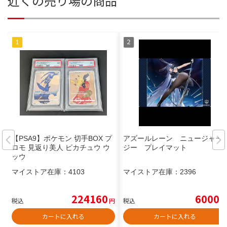
近くの売り場の商品
【PSA9】ポケモン 切手BOX プ
アズールレーン ニュージャー
ロモ 見返り美人 ピカチュウ ウ
ジー プレイマット
ッウ
マイストア在庫：
4103
マイストア在庫：
2396
224160
6000
税込
円
税込
円
カートに入れる
カートに入れる