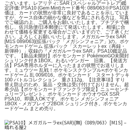
ございます。レアリティ: SAR (スペシャルアートレア)鑑
定評価: PSA10 (Gem Mint)カード番号: 089/063※PSA10評
価は、カードの状態が非常に良好であることを示していま
すが、ケース自体の細かな傷などを気にされる方は、写真
でご確認の上、ご購入をお願いいたします。プチプチで梱
包し、佐川急便/日本郵便にて発送いたします。相場に合
わせて価格を変更する場合がございますので、ご了承くだ
さい。よろしくお願いいたします。メガガルーラex SAR
[M1S 089/063](拡張パック「メガシンフォニア」)の。ポケ
モンカードゲーム 拡張パック「スカーレットex（再録・
新弾枠）」収録の『メガガルーラex SAR』PSA10鑑定品
です。【新品未開封】ポケモンカード PokémonGO未開封
シュリンク付き1BOX。わるいゲンガー 旧裏。【発送方
法】PSA専用ホルダーに入ったままの状態でお送りしま
す。ミュウツー 乱戦！ポケモンスクランブル×ポケモンカ
ードゲーム 乱 009/016。ポケモンカード スタートデッキ
100 バトルコレクション 重さ112g。【注意事項】すり
替え防止のため、返品・交換は受け付けておりません。超
希少品【ポケモンカードファンクラブ限定】ニューセンチ
ュリープレゼント。ポケモンカード ホウオウGX SSR
PSA10。即購入OKです。ポケモン メガシンフォニア
1BOX・メガブレイブ2BOX シュリンク付き。ポケモンカ
ードゲーム まとめ売り。