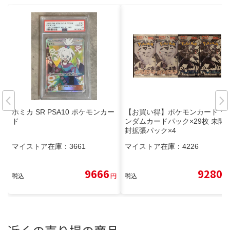
ホミカ SR PSA10 ポケモンカー
【お買い得】ポケモンカード ラ
ド
ンダムカードパック×29枚 未開
封拡張パック×4
マイストア在庫：
3661
マイストア在庫：
4226
9666
9280
税込
円
税込
円