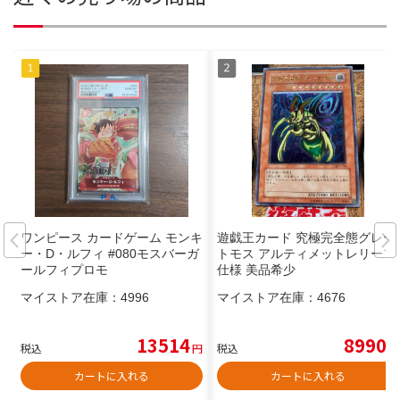
ワンピース カードゲーム モンキ
遊戯王カード 究極完全態グレー
ー・D・ルフィ #080モスバーガ
トモス アルティメットレリーフ
ールフィプロモ
仕様 美品希少
マイストア在庫：
4996
マイストア在庫：
4676
13514
8990
税込
円
税込
円
カートに入れる
カートに入れる