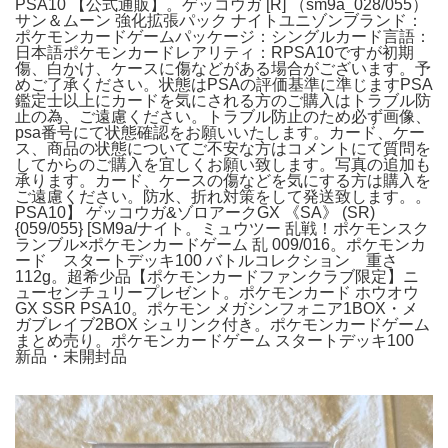
PSA10 【公式通販】。ゲッコウガ [R] （sm9a_028/055）
サン＆ムーン 強化拡張パック ナイトユニゾンブランド：
ポケモンカードゲームパッケージ：シングルカード言語：
日本語ポケモンカードレアリティ：RPSA10ですが初期
傷、白かけ、ケースに傷などがある場合がございます。予
めご了承ください。状態はPSAの評価基準に準じますPSA
鑑定士以上にカードを気にされる方のご購入はトラブル防
止の為、ご遠慮ください。トラブル防止のため必ず画像、
psa番号にて状態確認をお願いいたします。カード、ケー
ス、商品の状態についてご不安な方はコメントにて質問を
してからのご購入を宜しくお願い致します。写真の追加も
承ります。カード、ケースの傷などを気にする方は購入を
ご遠慮ください。防水、折れ対策をして発送致します。。
PSA10】 ゲッコウガ&ゾロアークGX 《SA》 (SR)
{059/055} [SM9a/ナイト。ミュウツー 乱戦！ポケモンスク
ランブル×ポケモンカードゲーム 乱 009/016。ポケモンカ
ード スタートデッキ100 バトルコレクション 重さ
112g。超希少品【ポケモンカードファンクラブ限定】ニ
ューセンチュリープレゼント。ポケモンカード ホウオウ
GX SSR PSA10。ポケモン メガシンフォニア1BOX・メ
ガブレイブ2BOX シュリンク付き。ポケモンカードゲーム
まとめ売り。ポケモンカードゲーム スタートデッキ100
新品・未開封品