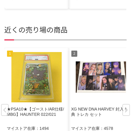
近くの売り場の商品
★PSA10★【ゴースト/AR仕様/
XG NEW DNA HARVEY 封入 特
MBG】HAUNTER 022/021
典 トレカ セット
マイストア在庫：
1494
マイストア在庫：
4578