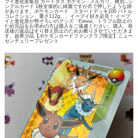
ブイ進化形集合 カードダス ポケモン - メルカリ。種別...シ
ングルカード 1枚全体的に綺麗ですが爪で押したような跡
があります。ポケモンカード スタートデッキ100 バトル
コレクション 重さ112g。。イーブイ好き必見！ イーブ
イと進化形が勢ぞろいのグッズ「Eievui。トラブル防止の
ため完品をお求めの方は購入をご遠慮ください。購入、発
送後の返品はすり替え防止のためお断りさせていただきま
す。超希少品【ポケモンカードファンクラブ限定】ニュー
センチュリープレゼント