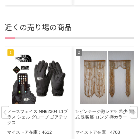
近くの売り場の商品
ノースフェイス NN62304 L1プ
✨ビンテージ激レア✨ 希少 開閉
ラス シェル グローブ ゴアテッ
式 珠暖簾 ロング 欅カラー
クス
マイストア在庫：
4612
マイストア在庫：
4703