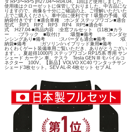
ダ RP3〜RP5 [H27.04〜R04.04。1回ほど使用しました。
使用後はクローゼットに保管しておりました。中古品にな
りますので、画像を十分にご確認の上、ご理解いただいた
上でご購入ください。車中泊に便利です！吸盤の予備、収
納袋付きです！■適合車種 :ホンダ ステップワゴン■適合
型式 :RP1 RP2 RP3 RP4 RP5■適合年
式 :H27.04-■商品内容 :全窓フルセット (11枚)■カラ
ー :ブラック ■取付け :吸盤■備考 :ホンダセ
ンシングあり■備考 :スパーダも適合■備考 :収
納袋■備考 :ガソリン/ハイブリッド兼用■備考 :
わくわくゲート装備車用ご覧いただき、ありがとうござい
ます。。夏超得1000円 ステップワゴン RP1/5系 専用 サン
シェード カーテン 車。テスラ Tesla GEN III モバイルコ
ネクター 100V。【新品】VOLVO XC40 ワンタッチサン
シェード3枚セット。SEV AL-R 4枚セット セブ AL