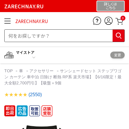
詳しくは
ZARECHNAY.RU
こちら
0
ZARECHNAY.RU
マイストア
変更
TOP
車
アクセサリー
サンシェードセット ステップワゴ
ン カーテン 車中泊 日除け 断熱 RP系 楽天市場】【6/16限定！最
大全額2,700円引】【吸盤＋9個
(2550)