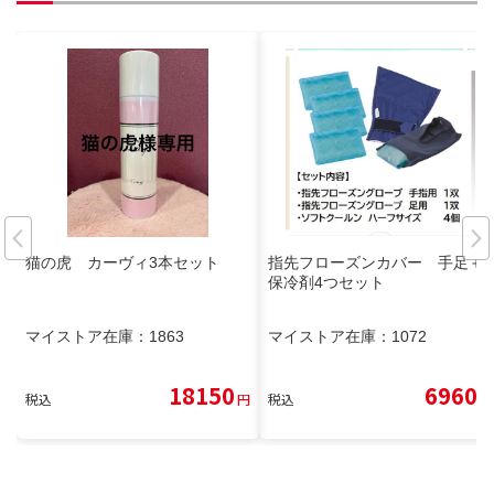
猫の虎 カーヴィ3本セット
指先フローズンカバー 手足＋
保冷剤4つセット
マイストア在庫：
1863
マイストア在庫：
1072
18150
6960
税込
円
税込
円