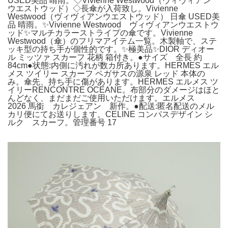
USED美品 晴雨。◇Vivienne Westwood（ヴィヴィアン
ウエストウッド）◇長傘が入荷致し。Vivienne
Westwood（ヴィヴィアンウエストウッド） 日傘 USED美
品 晴雨。✨Vivienne Westwood ヴィヴィアンウエストウ
ッド✨マルチカラーストライプの傘です。Vivienne
Westwood（傘）のフリマアイテム一覧。木製軸で、ステ
ッキ型の持ち手が個性的です。✨極美品✨DIOR ディオー
ル ミッツァ スカーフ 花柄 箱付き。●サイズ 全長 約
84cm●状態:内側に汚れが数カ所あります。HERMES エル
メス ツイリー スカーフ ペガサスの源泉 レッド 本体の
み。傘先、持ち手に傷があります。HERMES エルメス ツ
イリーRENCONTRE OCEANE。布部分のダメージはほと
んどなく、まだまだご使用いただけます。エルメス
2026 馬銜 カレジェアン 新作。●配送:匿名配送のメル
カリ便にてお送りします。CELINE コンパスデザイン シ
ルク スカーフ。管理番号 17