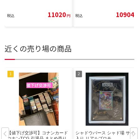
11020
10904
税込
円
税込
円
近くの売り場の商品
【値下げ交渉可】コナンカード
シャドウバース シャド場 サイン
コナンTCG 引退品 まとめ売り
入り リアルプロモ