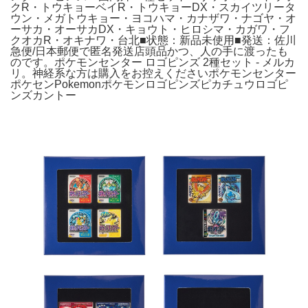
クR・トウキョーベイR・トウキョーDX・スカイツリータ
ウン・メガトウキョー・ヨコハマ・カナザワ・ナゴヤ・オ
ーサカ・オーサカDX・キョウト・ヒロシマ・カガワ・フ
クオカR・オキナワ・台北■状態：新品未使用■発送：佐川
急便/日本郵便で匿名発送店頭品かつ、人の手に渡ったも
のです。ポケモンセンター ロゴピンズ 2種セット - メルカ
リ。神経系な方は購入をお控えくださいポケモンセンター
ポケセンPokemonポケモンロゴピンズピカチュウロゴピ
ンズカントー