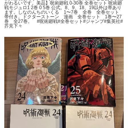
がわるいです。美品】呪術廻戦 0-30巻 全巻セット 呪術廻
戦モジュロ1 2巻 0 5巻 公式。8、9、18、19以外は帯あり
ます。しなのんちのいくる 1〜7巻 全巻 全巻セット
帯付き。ドクターストーン 漫画 全巻セット 1巻〜27
巻 全27巻。 #呪術廻戦#全巻セット#ジャンプ#集英社#
芥見下々