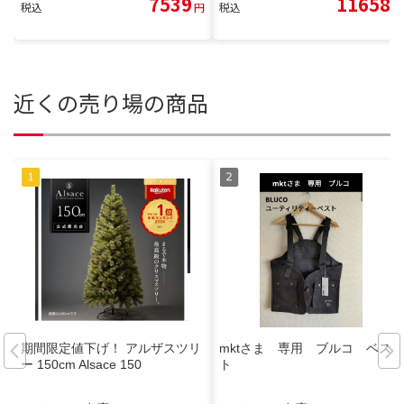
7539
11658
税込
円
税込
円
近くの売り場の商品
期間限定値下げ！ アルザスツリ
mktさま 専用 ブルコ ベス
ー 150cm Alsace 150
ト