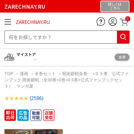
詳しくは
ZARECHNAY.RU
こちら
0
ZARECHNAY.RU
マイストア
変更
TOP
漫画
全巻セット
呪術廻戦全巻 ＋0.５巻、公式ファ
ンブック 呪術廻戦（全30巻+0巻+0.5巻+公式ファンブックセッ
ト） : マンガ屋
(2596)