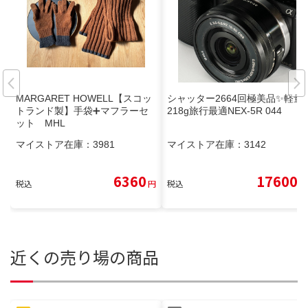
MARGARET HOWELL【スコッ
シャッター2664回極美品✨軽量
トランド製】手袋➕マフラーセ
218g旅行最適NEX-5R 044
ット MHL
マイストア在庫：
3981
マイストア在庫：
3142
6360
17600
税込
円
税込
円
近くの売り場の商品