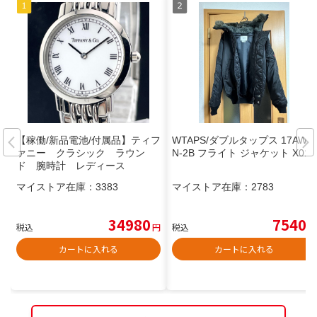
【稼働/新品電池/付属品】ティフ
WTAPS/ダブルタップス 17AW
ァニー クラシック ラウン
N-2B フライト ジャケット X01
ド 腕時計 レディース
マイストア在庫：
3383
マイストア在庫：
2783
34980
7540
税込
円
税込
円
カートに入れる
カートに入れる