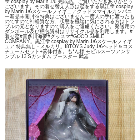
雫 cosplay by Marin 1/6 完成品。ご覧いただきありがとう
ございます。その着せ替え人形は恋をする黒江雫 cosplay
by Marin 1/6スケールフィギュアグッドスマイルカンパニ
ー新品未開封※特典はございません一度人の手に渡ったも
のですので神経質な方、状態を極端に気にされる方はトラ
ブルの元となりますので購入をご遠慮ください。発送用の
ダンボール及び梱包資材はリサイクル品を利用します。#
着せ恋#喜多川海夢#グッスマ#GOOD SMILE
COMPANY。黒江雫 cosplay by Marin 1/6スケールフィギ
ュア 特典無し - メルカリ。i8TOYS Judy 1/6ヘッド＆コス
チュームセット+素体付き。も*ん様 モビルスーツアンサ
ンブル 13 Sガンダム ブースター 武器