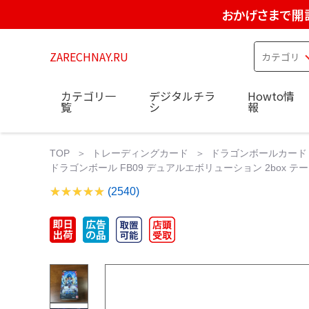
おかげさまで開
ZARECHNAY.RU
カテゴリ一
デジタルチラ
Howto情
覧
シ
報
TOP
トレーディングカード
ドラゴンボールカード
ドラゴンボール FB09 デュアルエボリューション 2box テ
(2540)