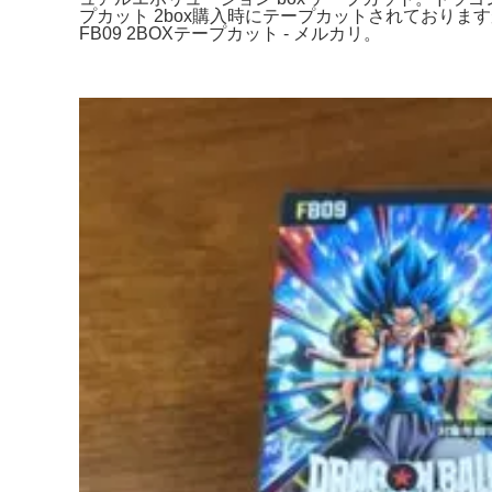
プカット 2box購入時にテープカットされており
FB09 2BOXテープカット - メルカリ。