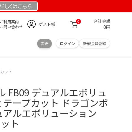
詳しくは
こちら
合計金額
ご利用案内
0
ゲスト様
0円
お問い合わせ
変更
ログイン
新規会員登録
プカット
 FB09 デュアルエボリュ
ox テープカット ドラゴンボ
 デュアルエボリューション
カット