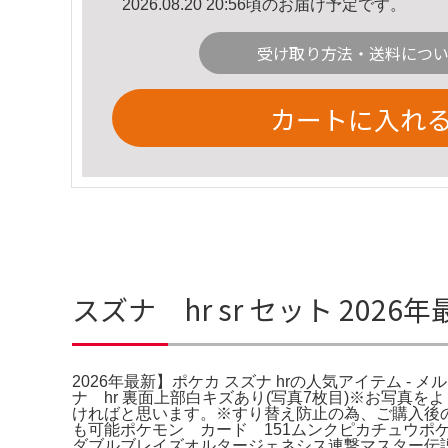
2026.08.20 20:56頃のお届け予定です。
受け取り方法・送料につ
カートに入れ
スズナ hr sr セット 202
2026年最新】ポケカ スズナ hrの人気アイテム - メル
ナ hr 裏面上部白キズあり(写真7枚目)※お写
ければと思います。※すり替え防止の為、ご購入後
も可能ポケモン カード 151ムンクピカチュウポ
ダブルブレイズオルタージェネシス連撃マスター伝