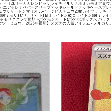
 カヒリユリーカカレンビッケライチベルサナホミカモミフヨウ
デセレナペパースリーブデッキシールドデッキケースプレイマットプ
ウリザードンマリオ ルイージピカチュウ20thカイブラッキー
sarミモザsarサーナイトsarミライドンexコライドンsarミ
ククラゲ種類···ポケモンカード(ポケカ)ボックス パック シ
ュウ。2026年最新】スズナの人気アイテム - メルカリ。PSA