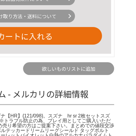
け取り方法・送料について
カートに入れる
欲しいものリストに追加
テム - メルカリの詳細情報
HR】{121/098}。スズナ hr sr 2枚セットスズ
。※トラブル防止の為、プレイ用としてご購入いただ
め売り希望の方はご提案下さい。まとめでの値段交渉
ボルテッカードリームリーグシールド タッグボルト
カーレットバイオレット白熱のアルカナパラダイムト