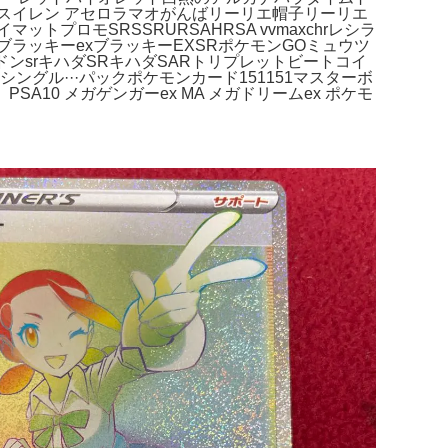
スイレン アセロラマオがんばリーリエ帽子リーリエ
ロモSRSSRURSAHRSA vvmaxchrレシラ
ブラッキーexブラッキーEXSRポケモンGOミュウツ
ライドンsrキハダSRキハダSARトリプレットビートコイ
ングル···パックポケモンカード151151マスターボ
10 メガゲンガーex MA メガドリームex ポケモ