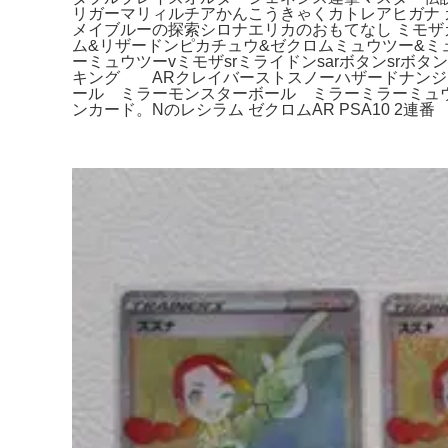
リガーマリィルチアかんこうきゃくカトレアヒガナ
メイブルーの探索シロナエリカのおもてなし ミモザカエ
ム&リザードンピカチュウ&ゼクロムミュウツー&ミュ
ーミュウツーvミモザsrミライドンsarボタンsrボタン
キング ARクレイバーストスノーハザードナンジャモリ
ール ミラーモンスターボール ミラーミラーミュウツーミ
ンカード。Nのレシラム ゼクロムAR PSA10 2連番