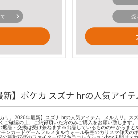
いて
受
る
6年最新】ポケカ スズナ hrの人気アイ
カリ。2026年最新】スズナ hrの人気アイテム - メルカリ。スズナ【
真をよくご確認の上、ご納得頂いた方のみご購入をお願い致します
の返品・交換は受け兼ねます※出品しているものの中からまと
ケモンカードゲームフルメタルウォール裂空のカリスマ仰天の
説の鼓動双璧のファイター伝説キラコレクションbox未開封ス