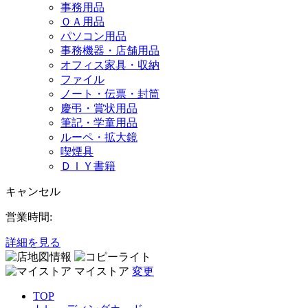
事務用品
ＯＡ用品
パソコン用品
事務機器・店舗用品
オフィス家具・収納
ファイル
ノート・伝票・封筒
慶弔・賞状用品
筆記・学童用品
ルーペ・拡大鏡
喫煙具
ＤＩＹ書籍
キャンセル
営業時間:
詳細を見る
マイストア
変更
TOP