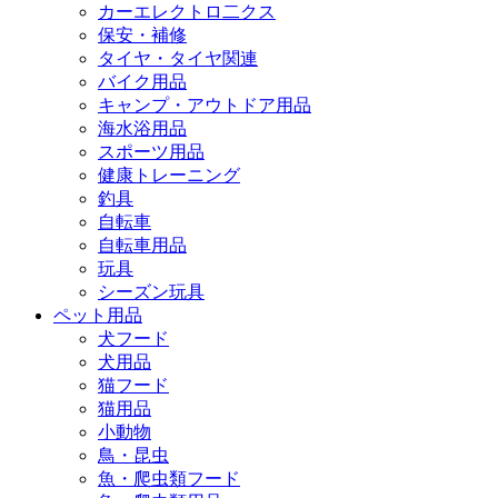
カーエレクトロ二クス
保安・補修
タイヤ・タイヤ関連
バイク用品
キャンプ・アウトドア用品
海水浴用品
スポーツ用品
健康トレーニング
釣具
自転車
自転車用品
玩具
シーズン玩具
ペット用品
犬フード
犬用品
猫フード
猫用品
小動物
鳥・昆虫
魚・爬虫類フード