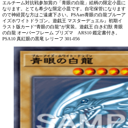
エルチーム対抗戦参加賞の「青眼の白龍」絵柄の限定小皿に
なります。とても希少な限定小皿です。自宅保管になります
ので神経質な方はご遠慮下さい。PSAars青眼の白龍ブルーア
イズホワイトドラゴン。遊戯王 マスターデュエル』初期イ
ラスト版カード“青眼の白龍”が実装。遊戯王 白き幻獣 青眼
の白龍 オーバーフレーム プリズマ ARS10 鑑定書付き。
PSA10 真紅眼の黒竜 レリーフ 301-056