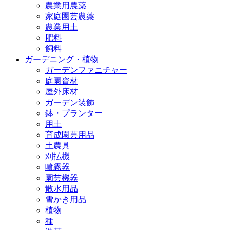
農業用農薬
家庭園芸農薬
農業用土
肥料
飼料
ガーデニング・植物
ガーデンファニチャー
庭園資材
屋外床材
ガーデン装飾
鉢・プランター
用土
育成園芸用品
土農具
刈払機
噴霧器
園芸機器
散水用品
雪かき用品
植物
種