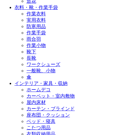
造花
衣料・靴・作業手袋
作業衣料
実用衣料
防寒用品
作業手袋
雨合羽
作業小物
靴下
長靴
ワークシューズ
一般靴、小物
傘
インテリア・家具・収納
ホームデコ
カーペット・室内敷物
屋内床材
カーテン・ブラインド
座布団・クッション
ベッド・寝具
こたつ用品
衣類収納用品