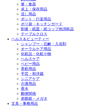
箸・食器
卓上・保存用品
流し用品
ポット・行楽用品
ポリ袋・キッチンガード
割箸・紙皿・紙コップ他消耗品
テーブルクロス
ヘルス＆ビューティー
シャンプー・石鹸・入浴剤
オーラルケア用品
化粧品・化粧小物
ヘルスケア
ベビー用品
美粧用品
手芸・和洋裁
シニアケア
介護用品
香水
郵便関係
老眼鏡・メガネ
文具・事務用品