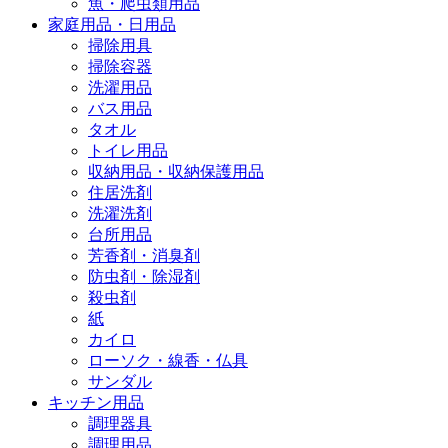
魚・爬虫類用品
家庭用品・日用品
掃除用具
掃除容器
洗濯用品
バス用品
タオル
トイレ用品
収納用品・収納保護用品
住居洗剤
洗濯洗剤
台所用品
芳香剤・消臭剤
防虫剤・除湿剤
殺虫剤
紙
カイロ
ローソク・線香・仏具
サンダル
キッチン用品
調理器具
調理用品