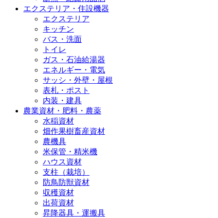
エクステリア・住設機器
エクステリア
キッチン
バス・洗面
トイレ
ガス・石油給湯器
エネルギー・電気
サッシ・外壁・屋根
表札・ポスト
内装・建具
農業資材・肥料・農薬
水稲資材
畑作果樹畜産資材
農機具
米保管・精米機
ハウス資材
支柱（栽培）
防鳥防獣資材
収穫資材
出荷資材
昇降器具・運搬具