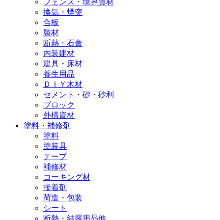
フェンス・境界資材
換気・煙突
合板
製材
断熱・石膏
内装建材
建具・床材
養生用品
ＤＩＹ木材
セメント・砂・砂利
ブロック
外構資材
塗料・補修剤
塗料
塗装具
テープ
補修材
コーキング材
接着剤
荷造・包装
シート
断熱・結露用品他