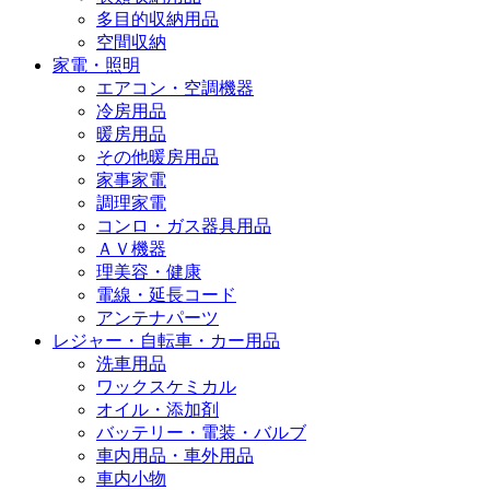
多目的収納用品
空間収納
家電・照明
エアコン・空調機器
冷房用品
暖房用品
その他暖房用品
家事家電
調理家電
コンロ・ガス器具用品
ＡＶ機器
理美容・健康
電線・延長コード
アンテナパーツ
レジャー・自転車・カー用品
洗車用品
ワックスケミカル
オイル・添加剤
バッテリー・電装・バルブ
車内用品・車外用品
車内小物