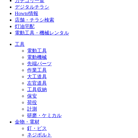
カテゴリ一覧
デジタルチラシ
Howto情報
店舗・チラシ検索
灯油宅配
電動工具・機械レンタル
工具
電動工具
電動機械
先端パーツ
作業工具
大工道具
左官道具
工具収納
保安
荷役
計測
研磨・ケミカル
金物・電材
釘・ビス
ネジボルト