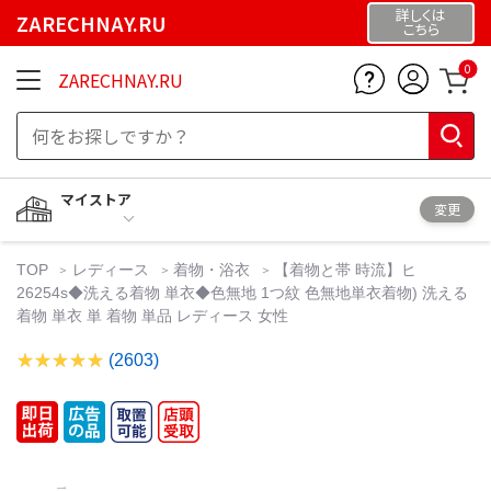
詳しくは
ZARECHNAY.RU
こちら
0
ZARECHNAY.RU
マイストア
変更
TOP
レディース
着物・浴衣
【着物と帯 時流】ヒ
26254s◆洗える着物 単衣◆色無地 1つ紋 色無地単衣着物) 洗える
着物 単衣 単 着物 単品 レディース 女性
(2603)