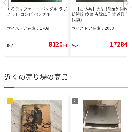
くろティファニー バングル ラブ
「【古仏具】大型 鋳物鈴 仏鈴
ノット コンビ バングル
祈祷鈴 喚鐘 寺院仏具 古道具 時
代物」
マイストア在庫：
1709
マイストア在庫：
2083
8120
17284
税込
円
税込
円
近くの売り場の商品