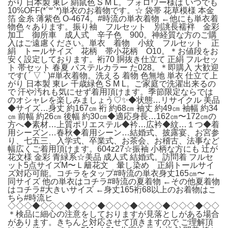
がり 日本製 東レ 絹鼠色 S M L。フォロワー様は いつでも
10%OFF(*´꒳`*)単衣のお着物です。☆ 袋帯 花草模様 本金
箔 金糸 薄紫色 O-4674。#時流の単衣着物 ←他にも単衣着
物色々あります。振り袖 フルセット 別誂長襦袢 金彩
加工 御所車 成人式 辛子色 900。神経質な方のご購
入はご遠慮ください。単衣 着物 小紋 フルセット 正
絹 トールサイズ 花柄 帯小花柄 O10。＊お値段をお
安く設定しております。裄70 胴抜き仕立て 正絹 フルセッ
ト 帯セット 春夏 パステルカラー た028。＊即購入 大歓迎
です( ´ ▽ ` )#単衣着物。洗える 着物 色無地 単衣 仕立て上
がり 日本製 東レ 千歳緑色 S M L。ご家庭で洗濯出来るの
で 汗や汚れも気にせず着用頂けます。季節限定ならでは
のオシャレを楽しみましょう♡✨◆状態…リサイクル 美品
◆サイズ…身丈 約167㎝ 裄 約68㎝ 袖丈 約49㎝ 袖幅 約34
㎝ 前幅 約26㎝ 後幅 約30㎝◆適応身長…162㎝〜172㎝の
方へ◆素材…上質ポリエステル◆衿…広衿◆紋…１つ◆着
用シーズン…春秋◆着用シーン…結婚式、披露宴、お宮参
り、七五三、入学式、卒業式、お茶会、お稽古、法事など
幅広くご着用頂けます。604z27☆振袖 小柄な方にも 辻が
花文様 金彩 青緑系☆美品 成人式 結婚式。訪問着 フルセ
ット5点サイズM〜Ｌ籬花文 暈し染め 正絹トールサイ
ズ対応可能。コチラをタップ#時流の単衣身丈165㎝〜 ←
同サイズ 他の単衣はコチラ#時流の夏着物 ←その他夏着物
はコチラ#大きいサイズ ←身丈165裄68以上のお着物はこ
ちら#時流ヒ
◇◇◇◆◇◇◇◆◇◇◇◆◇◇◇◆◇◇◇◆◇◇◇◆◇◇
＊検品に細心の注意をしておりますが見落としがある場合
があります。きちんと対応させて頂きますので ご理解頂