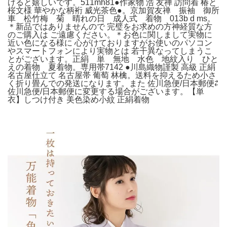
けると嬉しいです。511mh81●作家物 浩 友禅 訪問着 椿と
桜文様 華やかな柄裄 威光茶色●。京加賀友禅 振袖 御所
車 松竹梅 菊 晴れの日 成人式 着物 013b d ms。
＊新品ではありませんので 完璧をお求めの方神経質な方
のご購入は ご遠慮ください。＊お色に関しまして実物に
近い色になる様に 心がけておりますがお使いのパソコン
やスマートフォンにより実物とは 若干異なってしまうこ
とがございます。正絹 単 無地 水色 地紋入り ひと
えの着物 夏着物。専用帯7142 ●川島織物謹製 高級 正絹
名古屋仕立て 名古屋帯 葡萄 林檎。送料を抑えるため小さ
く折り畳んでの発送になります。また 佐川急便/日本郵便⇄
佐川急便/日本郵便に変更する場合がございます。【単
衣】しつけ付き 美色染め小紋 正絹着物