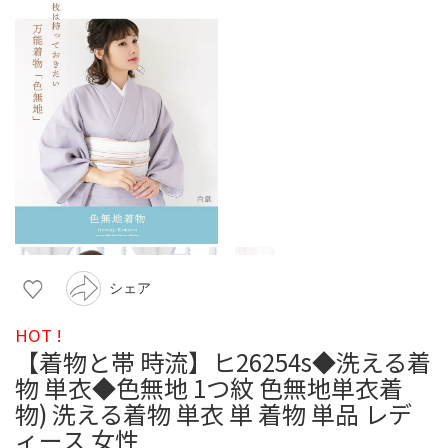
シェア
HOT !
【着物と帯 時流】ヒ26254s◆洗える着
物 単衣◆色無地 1つ紋 色無地単衣着
物) 洗える着物 単衣 単 着物 単品 レデ
ィース 女性