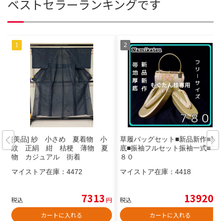
ベストセラーランキングです
[美品] 紗 小さめ 夏着物 小
草履バッグセット■新品新作■厚
紋 正絹 紺 桔梗 薄物 夏
底■振袖フルセット振袖一式■７
物 カジュアル 街着
８０
マイストア在庫：
4472
マイストア在庫：
4418
7313
13920
税込
円
税込
円
カートに入れる
カートに入れる