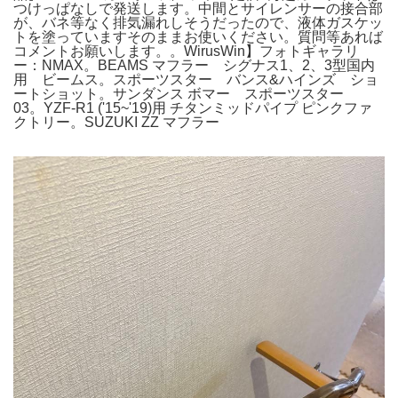
つけっぱなしで発送します。中間とサイレンサーの接合部
が、バネ等なく排気漏れしそうだったので、液体ガスケッ
トを塗っていますそのままお使いください。質問等あれば
コメントお願いします。。WirusWin】フォトギャラリ
ー：NMAX。BEAMS マフラー シグナス1、2、3型国内
用 ビームス。スポーツスター バンス&ハインズ ショ
ートショット。サンダンス ボマー スポーツスター
03。YZF-R1 ('15~'19)用 チタンミッドパイプ ピンクファ
クトリー。SUZUKI ZZ マフラー