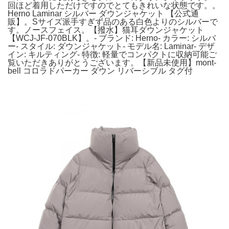
回ほど着用しただけですのでとてもきれいな状態です。。
Herno Laminar シルバー ダウンジャケット 【公式通
販】。Sサイズ派手すぎず品のある白色よりのシルバーで
す。ノースフェイス。【撥水】猫耳ダウンジャケット
【WCJ-JF-070BLK】。- ブランド: Herno- カラー: シルバ
ー- スタイル: ダウンジャケット- モデル名: Laminar- デザ
イン: キルティング- 特徴: 軽量でコンパクトに収納可能ご
覧いただきありがとうございます。【新品未使用】mont-
bell コロラドパーカー ダウン リバーシブル タグ付