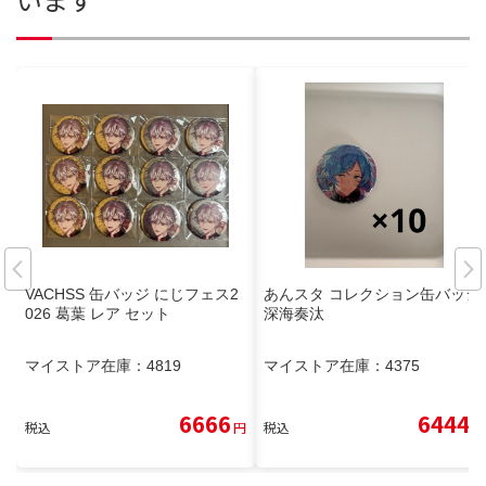
VACHSS 缶バッジ にじフェス2
あんスタ コレクション缶バッジ
026 葛葉 レア セット
深海奏汰
マイストア在庫：
4819
マイストア在庫：
4375
6666
6444
税込
円
税込
円