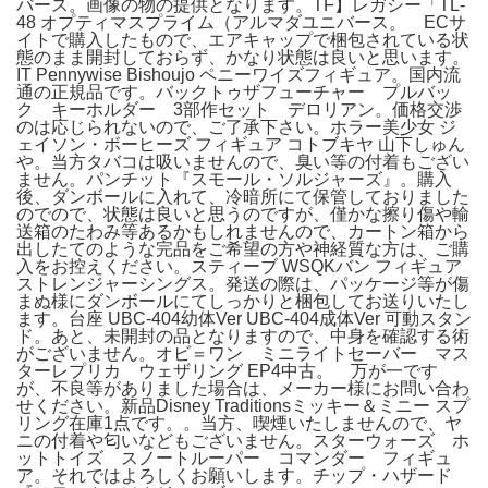
バース。画像の物の提供となります。TF】レガシー「TL-
48 オプティマスプライム（アルマダユニバース。 ECサ
イトで購入したもので、エアキャップで梱包されている状
態のまま開封しておらず、かなり状態は良いと思います。
IT Pennywise Bishoujo ペニーワイズフィギュア。国内流
通の正規品です。バックトゥザフューチャー プルバッ
ク キーホルダー 3部作セット デロリアン。価格交渉
のは応じられないので、ご了承下さい。ホラー美少女 ジ
ェイソン・ボーヒーズ フィギュア コトブキヤ 山下しゅん
や。当方タバコは吸いませんので、臭い等の付着もござい
ません。パンチット『スモール・ソルジャーズ』。購入
後、ダンボールに入れて、冷暗所にて保管しておりました
のでので、状態は良いと思うのですが、僅かな擦り傷や輸
送箱のたわみ等あるかもしれませんので、カートン箱から
出したてのような完品をご希望の方や神経質な方は、ご購
入をお控えください。スティーブ WSQKバン フィギュア
ストレンジャーシングス。発送の際は、パッケージ等が傷
まぬ様にダンボールにてしっかりと梱包してお送りいたし
ます。台座 UBC-404幼体Ver UBC-404成体Ver 可動スタン
ド。あと、未開封の品となりますので、中身を確認する術
がございません。オビ＝ワン ミニライトセーバー マス
ターレプリカ ウェザリング EP4中古。 万が一です
が、不良等がありました場合は、メーカー様にお問い合わ
せください。新品Disney Traditionsミッキー＆ミニー スプ
リング在庫1点です。。当方、喫煙いたしませんので、ヤ
ニの付着や匂いなどもございません。スターウォーズ ホ
ットトイズ スノートルーパー コマンダー フィギュ
ア。それではよろしくお願いします。チップ・ハザード