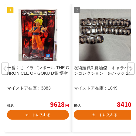
一番くじ ドラゴンボール THE C
呪術廻戦0 夏油傑 キャラバッ
HRONICLE OF GOKU D賞 悟空
ジコレクション 缶バッジ 24個
マイストア在庫：
3883
マイストア在庫：
1649
9628
8410
税込
円
税込
円
カートに入れる
カートに入れる