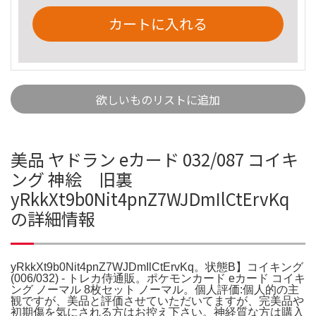
カートに入れる
欲しいものリストに追加
美品 ヤドラン eカード 032/087 コイキ
ング 神絵 旧裏
yRkkXt9b0Nit4pnZ7WJDmIlCtErvKq
の詳細情報
yRkkXt9b0Nit4pnZ7WJDmIlCtErvKq。状態B】コイキング
(006/032) - トレカ侍通販。ポケモンカード eカード コイキ
ング ノーマル 8枚セット ノーマル。個人評価:個人的の主
観ですが、美品と評価させていただいてますが、完美品や
初期傷を気にされる方はお控え下さい。神経質な方は購入