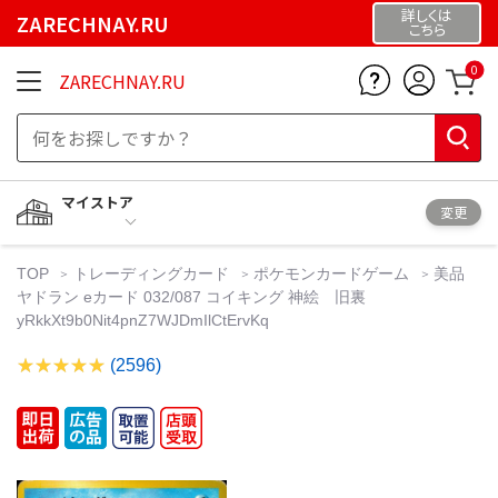
詳しくは
ZARECHNAY.RU
こちら
0
ZARECHNAY.RU
マイストア
変更
TOP
トレーディングカード
ポケモンカードゲーム
美品
ヤドラン eカード 032/087 コイキング 神絵 旧裏
yRkkXt9b0Nit4pnZ7WJDmIlCtErvKq
(2596)