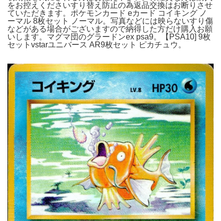
をお控えくださいすり替え防止の為返品交換はお断りさせ
ていただきます。ポケモンカード eカード コイキング ノ
ーマル 8枚セット ノーマル。写真などには映らないすり傷
などがある場合がございますので納得した方だけ購入お願
いします。マグマ団のグラードンex psa9。【PSA10] 9枚
セットvstarユニバース AR9枚セット ピカチュウ。