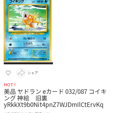
シェア
HOT !
美品 ヤドラン eカード 032/087 コイキ
ング 神絵 旧裏
yRkkXt9b0Nit4pnZ7WJDmIlCtErvKq