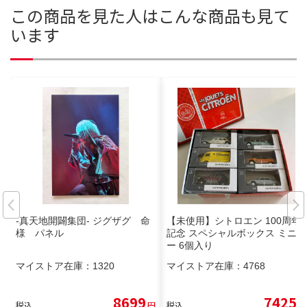
この商品を見た人はこんな商品も見て
います
-真天地開闢集団- ジグザグ 命
【未使用】シトロエン 100周年
様 パネル
記念 スペシャルボックス ミニカ
ー 6個入り
マイストア在庫：
1320
マイストア在庫：
4768
8699
7425
税込
円
税込
円