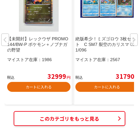
【未開封】レックウザ PROMO
絶版希少！ミズゴロウ 3枚セッ
144/BW-P ポケモン＋ノブナガ
ト C SM7 裂空のカリスマ 02
の野望
1/096
マイストア在庫：
1986
マイストア在庫：
2567
32999
31790
税込
円
税込
円
カートに入れる
カートに入れる
このカテゴリをもっと見る